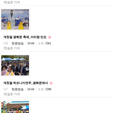
구
/전길운 기자
입
통
영
비
아
돔
클
개천절 광화문 축제_아리랑 민요
럽
128
한중방송
|
10-04
|
조회
3361
DOMCLUB.top
신
/전길운 기자
규
노
제
휴
사
이
트
북
개천절 하모니카연주_광화문에서
토
127
한중방송
|
10-04
|
조회
3398
끼
/전길운 기자
대
출
DB
출
장