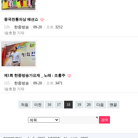
파
란
출
중국전통의상 패션쇼
장
마
126
한중방송
|
09-20
|
조회
3212
사
/송호창 기자
지
우
즐
성
무
료
만
남
제1회 한중방송가요제 _ 노래 : 조홍주
어
플
125
한중방송
|
09-20
|
조회
3471
미
/송호창 기자
프
진
약
처음
이전
16
17
18
19
20
다음
맨끝
국
하
혈
유
머