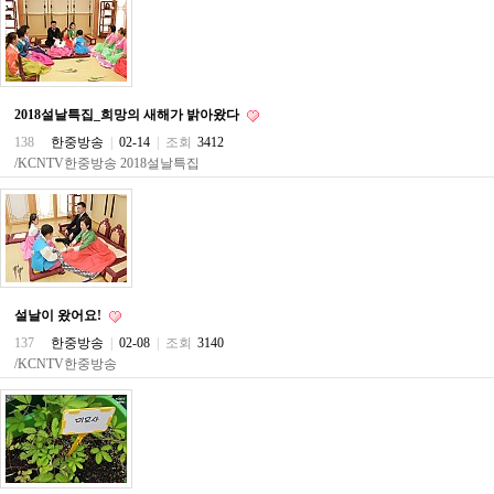
약
국
임
심
중
절
2018설날특집_희망의 새해가 밝아왔다
최
138
한중방송
|
02-14
|
조회
3412
신
토
/KCNTV한중방송 2018설날특집
렌
트
사
이
트
순
위
비
설날이 왔어요!
아
137
한중방송
|
02-08
|
조회
3140
몰
/KCNTV한중방송
웹
토
끼
실
시
간
무