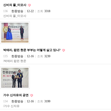
료
신비의 풀_미모사
채
팅
136
한중방송
|
12-22
|
조회
3318
24
신비의 풀_미모사
시
간
대
출
밍
키
넷
갱
박애리, 팝핀 현준 부부는 어떻게 살고 있나?
신
통
135
한중방송
|
12-16
|
조회
3239
영
/박애리 팝핀 현준
만
남
찾
기
출
장
안
마
가수 신자유의 공연
비
134
한중방송
|
12-16
|
조회
3199
아
/가수 신자유
센
터