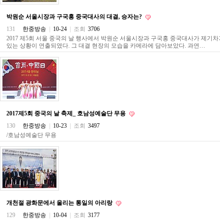
직
도
박원순 서울시장과 구국홍 중국대사의 대결, 승자는?
올
리
131
한중방송
|
10-24
|
조회
3706
는
2017 제5회 서울 중국의 날 행사에서 박원순 서울시장과 구국홍 중국대사가 제기
법
있는 상황이 연출되였다. 그 대결 현장의 모습을 카메라에 담아보았다. 과연…
링
크
114
24
시
간
대
출
2017제5회 중국의 날 축제_ 호남성예술단 무용
대
출
130
한중방송
|
10-23
|
조회
3497
후
/호남성예술단 무용
18
모
아
비
아
탑-
프
릴
개천절 광화문에서 울리는 통일의 아리랑
리
129
한중방송
|
10-04
|
조회
3177
지