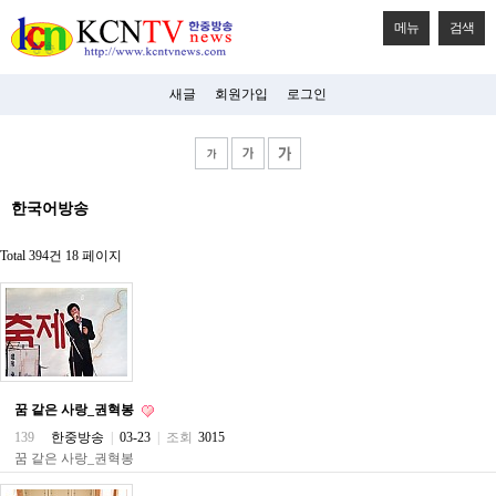
메뉴
검색
새글
회원가입
로그인
비
한국어방송
아
탑-
시
Total 394건
18 페이지
알
리
스
구
입
미
프
진
꿈 같은 사랑_권혁봉
후
기
139
한중방송
|
03-23
|
조회
3015
미
꿈 같은 사랑_권혁봉
프
진