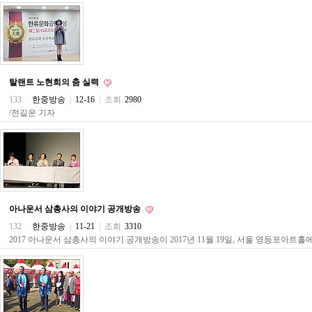
주
소
야
돔
클
럽
DOMCLUB
탈랜트 노현희의 춤 실력
코
133
한중방송
|
12-16
|
조회
2980
리
/전길운 기자
아
건
강
코
리
아
e
뉴
스
아나운서 삼총사의 이야기 공개방송
비
132
한중방송
|
11-21
|
조회
3310
아
2017 아나운서 삼총사의 이야기 공개방송이 2017년 11월 19일, 서울 영등포아트
365
비
아
센
터
강