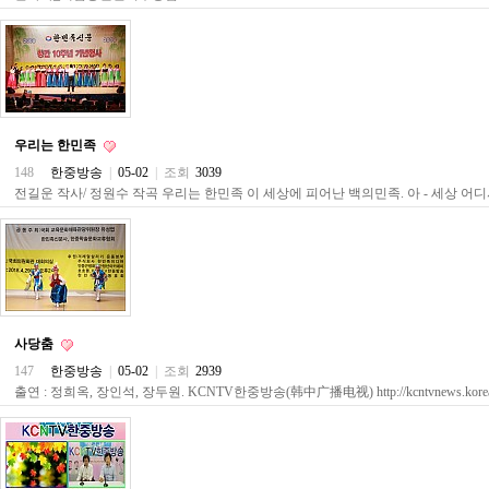
주
소
야
돔
클
럽
DOMCLUB
코
우리는 한민족
리
148
한중방송
|
05-02
|
조회
3039
아
전길운 작사/ 정원수 작곡 우리는 한민족 이 세상에 피어난 백의민족. 아 - 세상 어
건
강
코
리
아
e
뉴
스
사당춤
비
아
147
한중방송
|
05-02
|
조회
2939
365
출연 : 정희옥, 장인석, 장두원. KCNTV한중방송(韩中广播电视) http://kcntvnews.korean
비
아
센
터
강