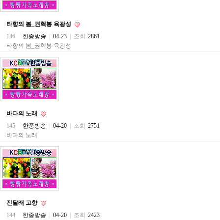
직
도
올
타향의 봄_권혁봉 육광성
리
는
146
한중방송
|
04-23
|
조회
2861
법
타향의 봄_권혁봉 육광성
링
크
114
24
시
간
대
출
바다의 노래
대
출
145
한중방송
|
04-20
|
조회
2751
후
바다의 노래
18
모
아
비
아
탑-
프
릴
진달래 고향
리
144
한중방송
|
04-20
|
조회
2423
지