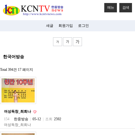
메뉴
검색
새글
회원가입
로그인
비
한국어방송
아
탑-
시
Total 394건
17 페이지
알
리
스
구
입
미
프
진
여성독창_최희나
후
기
154
한중방송
|
05-12
|
조회
2592
미
여성독창_최희나
프
진