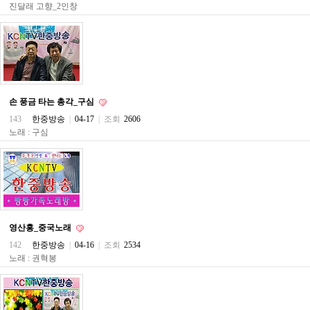
구
진달래 고향_2인창
입
통
영
비
아
돔
클
손 풍금 타는 총각_구심
럽
143
한중방송
|
04-17
|
조회
2606
DOMCLUB.top
신
노래 : 구심
규
노
제
휴
사
이
트
북
영산홍_중국노래
토
142
한중방송
|
04-16
|
조회
2534
끼
노래 : 권혁봉
대
출
DB
출
장