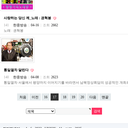
파
란
출
사랑하는 당신 께_노래 : 권혁봉
장
마
141
한중방송
|
04-16
|
조회
2662
사
노래 : 권혁봉
지
우
즐
성
무
료
만
남
통일열차 달린다
어
플
140
한중방송
|
04-08
|
조회
2623
미
통일열차 서울에서 평양까지 이어지기를 바라면서 남북정상회담의 성공적인 개최르
프
진
약
처음
이전
16
17
18
19
20
다음
맨끝
국
하
혈
유
머