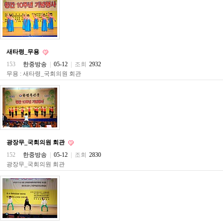
약
국
임
심
중
절
새타령_무용
최
153
한중방송
|
05-12
|
조회
2932
신
토
무용 : 새타령_국회의원 회관
렌
트
사
이
트
순
위
비
광장무_국회의원 회관
아
152
한중방송
|
05-12
|
조회
2830
몰
광장무_국회의원 회관
웹
토
끼
실
시
간
무