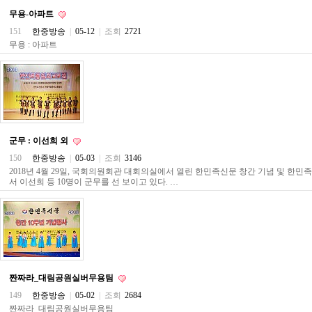
료
무용-아파트
채
팅
151
한중방송
|
05-12
|
조회
2721
24
무용 : 아파트
시
간
대
출
밍
키
넷
갱
군무 : 이선희 외
신
통
150
한중방송
|
05-03
|
조회
3146
영
2018년 4월 29일, 국회의원회관 대회의실에서 열린 한민족신문 창간 기념 및 한
만
서 이선희 등 10명이 군무를 선 보이고 있다. …
남
찾
기
출
장
안
마
비
짠짜라_대림공원실버무용팀
아
149
한중방송
|
05-02
|
조회
2684
센
짠짜라_대림공원실버무용팀
터