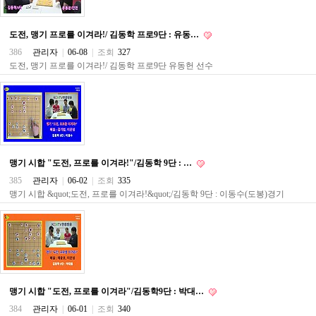
직
도
올
도전, 맹기 프로를 이겨라!/ 김동학 프로9단 : 유동…
리
는
386
관리자
|
06-08
|
조회
327
법
도전, 맹기 프로를 이겨라!/ 김동학 프로9단 유동헌 선수
링
크
114
24
시
간
대
출
맹기 시합 "도전, 프로를 이겨라!"/김동학 9단 : …
대
출
385
관리자
|
06-02
|
조회
335
후
맹기 시합 &quot;도전, 프로를 이겨라!&quot;/김동학 9단 : 이동수(도봉)경기
18
모
아
비
아
탑-
프
릴
맹기 시합 "도전, 프로를 이겨라"/김동학9단 : 박대…
리
384
관리자
|
06-01
|
조회
340
지