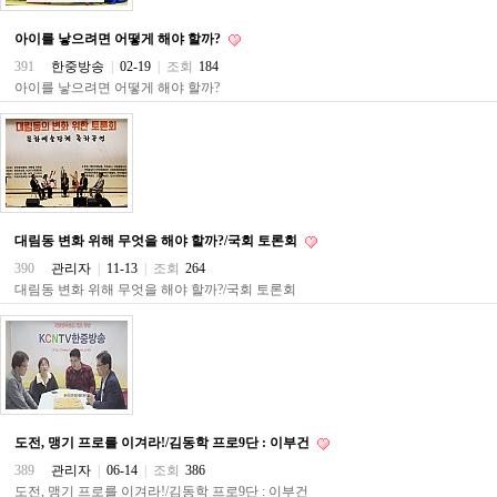
료
채
아이를 낳으려면 어떻게 해야 할까?
팅
24
391
한중방송
|
02-19
|
조회
184
시
아이를 낳으려면 어떻게 해야 할까?
간
대
출
밍
키
넷
갱
신
대림동 변화 위해 무엇을 해야 할까?/국회 토론회
통
영
390
관리자
|
11-13
|
조회
264
만
대림동 변화 위해 무엇을 해야 할까?/국회 토론회
남
찾
기
출
장
안
마
비
도전, 맹기 프로를 이겨라!/김동학 프로9단 : 이부건
아
389
관리자
|
06-14
|
조회
386
센
도전, 맹기 프로를 이겨라!/김동학 프로9단 : 이부건
터