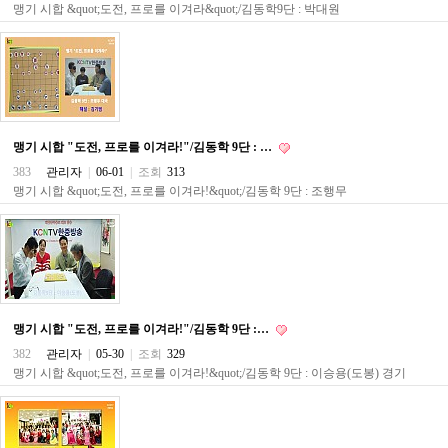
구
맹기 시합 &quot;도전, 프로를 이겨라&quot;/김동학9단 : 박대원
입
통
영
비
아
돔
클
맹기 시합 "도전, 프로를 이겨라!"/김동학 9단 : …
럽
383
관리자
|
06-01
|
조회
313
DOMCLUB.top
신
맹기 시합 &quot;도전, 프로를 이겨라!&quot;/김동학 9단 : 조행무
규
노
제
휴
사
이
트
북
맹기 시합 "도전, 프로를 이겨라!"/김동학 9단 :…
토
382
관리자
|
05-30
|
조회
329
끼
맹기 시합 &quot;도전, 프로를 이겨라!&quot;/김동학 9단 : 이승용(도봉) 경기
대
출
DB
출
장