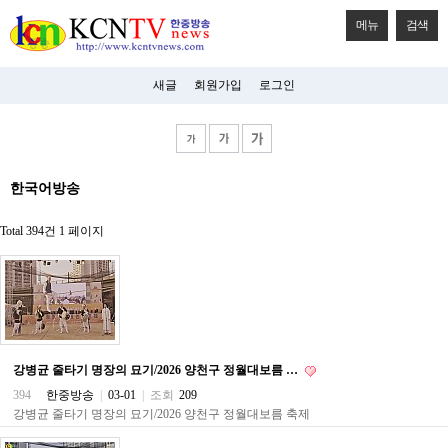
메뉴
검색
새글
회원가입
로그인
비
한국어방송
아
탑-
시
Total 394건
1 페이지
알
리
스
구
입
미
프
진
강병균 줄타기 명장의 묘기/2026 양천구 정월대보름 …
후
기
394
한중방송
|
03-01
|
조회
209
미
강병균 줄타기 명장의 묘기/2026 양천구 정월대보름 축제
프
진