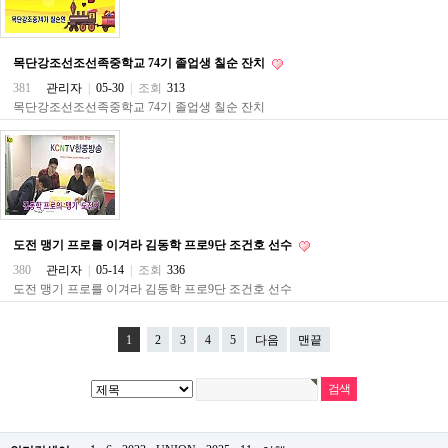
파
란
출
목단강조선조선족중학교 74기 졸업생 칠순 잔치
장
마
381
관리자
|
05-30
|
조회
313
사
목단강조선조선족중학교 74기 졸업생 칠순 잔치
지
우
즐
성
무
료
만
남
도전 맹기 프로를 이겨라 김동학 프로9단 조건호 선수
어
플
380
관리자
|
05-14
|
조회
336
미
도전 맹기 프로를 이겨라 김동학 프로9단 조건호 선수
프
진
약
1
2
3
4
5
다음
맨끝
국
하
혈
유
머