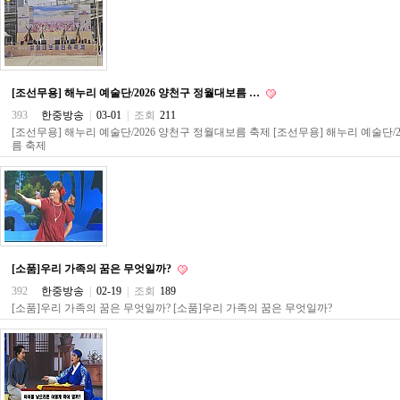
약
국
임
심
중
절
[조선무용] 해누리 예술단/2026 양천구 정월대보름 …
최
393
한중방송
|
03-01
|
조회
211
신
토
[조선무용] 해누리 예술단/2026 양천구 정월대보름 축제 [조선무용] 해누리 예술단/
름 축제
렌
트
사
이
트
순
위
비
아
[소품]우리 가족의 꿈은 무엇일까?
몰
392
한중방송
|
02-19
|
조회
189
웹
[소품]우리 가족의 꿈은 무엇일까? [소품]우리 가족의 꿈은 무엇일까?
토
끼
실
시
간
무