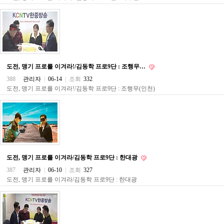
주
소
야
돔
클
럽
DOMCLUB
코
도전, 맹기 프로를 이겨라!/김동학 프로9단 : 조행무…
리
388
관리자
|
06-14
|
조회
332
아
도전, 맹기 프로를 이겨라!/김동학 프로9단 : 조행무(인천)
건
강
코
리
아
e
뉴
스
도전, 맹기 프로를 이겨라/김동학 프로9단 : 한대광
비
아
387
관리자
|
06-10
|
조회
327
365
도전, 맹기 프로를 이겨라/김동학 프로9단 : 한대광
비
아
센
터
강