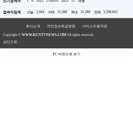
1
6
2023
UNION
2025
11
인기검색어
여행
판
2,944
31,388
31,388
5,296,643
접속자집계
오늘
어제
최대
전체
회사소개
개인정보취급방침
서비스이용약관
Copyright ©
WWW.KCNTVNEWS.COM
All rights reserved.
상단으로
PC 버전으로 보기