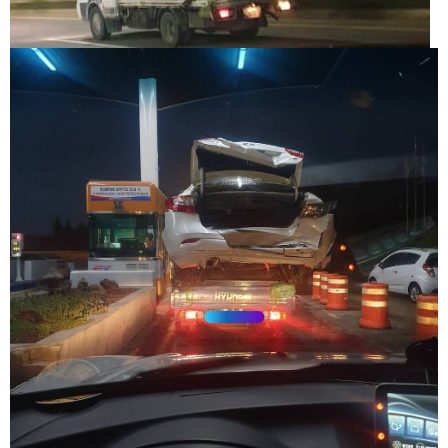
직
도
올
리
는
법
링
크
114
24
시
간
대
출
대
출
후
18
모
아
비
아
탑-
프
릴
리
지