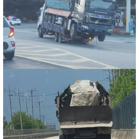
파
란
출
장
마
사
지
우
즐
성
무
료
만
남
어
플
미
프
진
약
국
하
혈
유
머