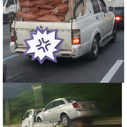
주
소
야
돔
클
럽
DOMCLUB
코
리
아
건
강
코
리
아
e
뉴
스
비
아
365
비
아
센
터
강