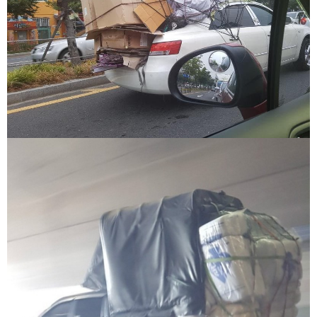
약
국
임
심
중
절
최
신
토
렌
트
사
이
트
순
위
비
아
몰
웹
토
끼
실
시
간
무