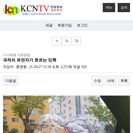
메뉴
검색
새글
회원가입
로그인
비
기사배열 기본방침
아
과적의 유전자가 흐르는 민족
탑-
시
작성자
훈맨짱
21-10-27 12:34
조회
2,251회
댓글
0건
알
리
다음글
수정
삭제
목록
스
구
입
본문
미
프
진
후
기
미
프
진