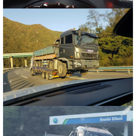
구
입
통
영
비
아
돔
클
럽
DOMCLUB.top
신
규
노
제
휴
사
이
트
북
토
끼
대
출
DB
출
장