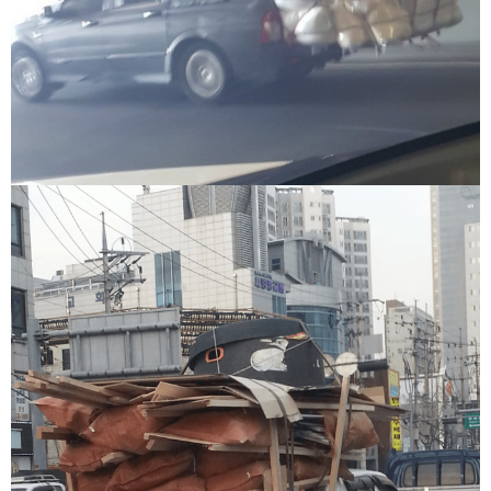
료
채
팅
24
시
간
대
출
밍
키
넷
갱
신
통
영
만
남
찾
기
출
장
안
마
비
아
센
터