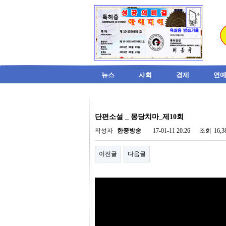
뉴스
사회
경제
연예
비
아
단편소설 _ 몽당치마_제10회
탑-
시
작성자
한중방송
17-01-11 20:26
조회
16,
알
리
이전글
다음글
스
구
입
미
프
진
후
기
미