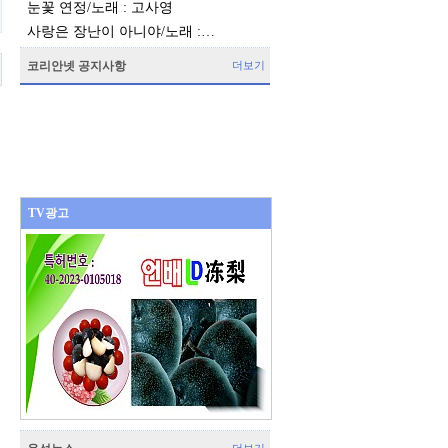
눈꽃 연정/노래 : 고사영
사랑은 장난이 아니야/노래 :…
코리안넷 공지사항
더보기
TV광고