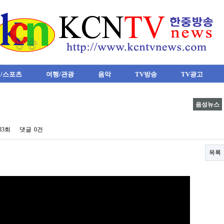
/스포츠
여행/관광
음악
TV방송
TV광고
음성뉴스
383회
댓글
0건
목록