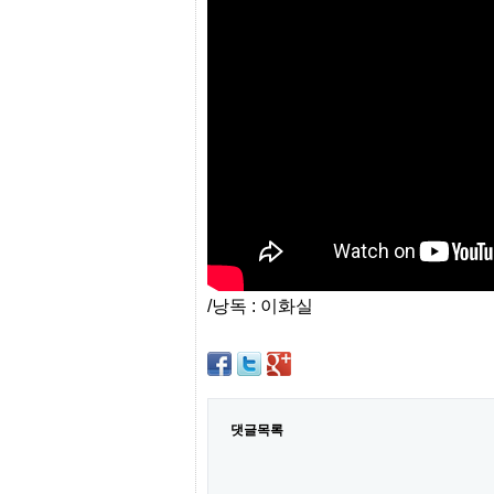
프
진
약
국
임
심
중
절
최
신
토
렌
트
사
이
트
/낭독 : 이화실
순
위
비
아
몰
웹
토
댓글목록
끼
실
시