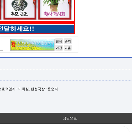
전체
중지
이전
다음
년보호책임자 : 이화실, 편성국장 : 윤순자
상단으로