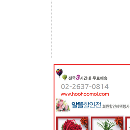
센
터
주
소
야
돔
클
럽
DOMCLUB
코
리
아
건
강
코
리
아
e
뉴
스
비
아
365
비
아
센