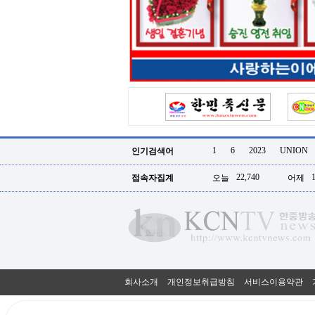
터
강
직
도
올
리
는
법
링
크
114
24
시
1
6
2023
UNION
인기검색어
간
대
22,740
접속자집계
오늘
어제
출
대
출
후
18
모
아
비
아
회사소개
개인정보취급방침
서비스이용약관
탑-
프
릴