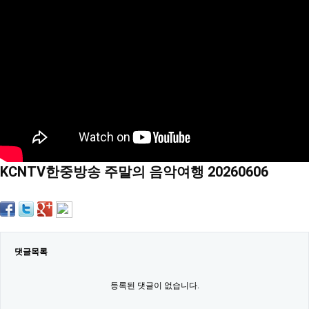
약
국
임
심
중
절
최
신
토
렌
트
사
이
트
KCNTV한중방송 주말의 음악여행 20260606
순
위
비
아
몰
웹
토
댓글목록
끼
실
시
등록된 댓글이 없습니다.
간
무