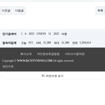
료
채
팅
이전글
다음글
목록
24
시
간
대
출
밍
1
6
2023
UNION
11
2025
인기검색어
여행
키
넷
915
31,388
31,388
5,294,614
접속자집계
오늘
어제
최대
전체
갱
신
통
회사소개
개인정보취급방침
서비스이용약관
영
만
Copyright ©
WWW.KCNTVNEWS.COM
All rights reserved.
남
상단으로
찾
기
PC 버전으로 보기
출
장
안
마
비
아
센
터