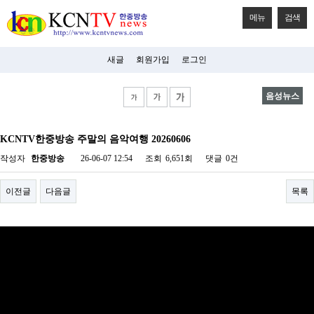
메뉴
검색
새글
회원가입
로그인
음성뉴스
비
아
KCNTV한중방송 주말의 음악여행 20260606
탑-
시
작성자
한중방송
26-06-07 12:54
조회
6,651회
댓글
0건
알
리
스
이전글
다음글
목록
구
입
미
프
진
후
기
미
프
진