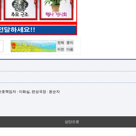
전체
중지
이전
다음
년보호책임자 : 이화실, 편성국장 : 윤순자
상단으로