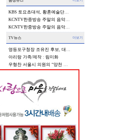
음성뉴스
더보기
KBS 토요초대석, 황혼예술단…
KCNTV한중방송 주말의 음악…
KCNTV한중방송 주말의 음악…
TV뉴스
더보기
영등포구청장 조유진 후보, 대…
아리랑 가족/제작 : 림미화
우형찬 서울시 의원의 “양천 …