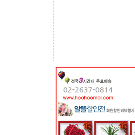
센
터
주
소
야
돔
클
럽
DOMCLUB
코
리
아
건
강
코
리
아
e
뉴
스
비
아
365
비
아
센