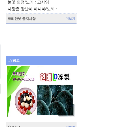
눈꽃 연정/노래 : 고사영
사랑은 장난이 아니야/노래 :…
코리안넷 공지사항
더보기
TV광고