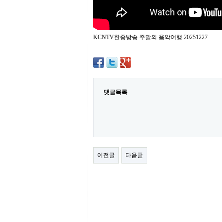
간
무
료
채
팅
KCNTV한중방송 주말의 음악여행 20251227
24
시
간
대
출
밍
댓글목록
키
넷
갱
신
통
영
만
남
이전글
다음글
찾
기
출
장
안
마
비
아