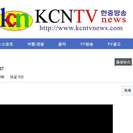
/스포츠
여행/관광
음악
TV방송
TV광고
음성뉴스
27
90회
댓글
0건
목록