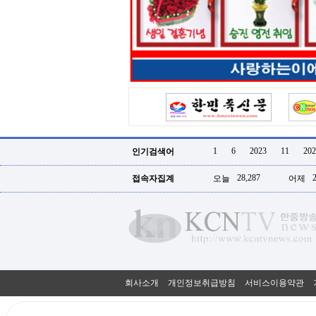
터
강
직
도
올
리
는
법
링
크
114
24
시
1
6
2023
11
202
인기검색어
간
대
28,287
접속자집계
오늘
어제
출
대
출
후
18
모
아
비
아
회사소개
개인정보취급방침
서비스이용약관
탑-
프
릴