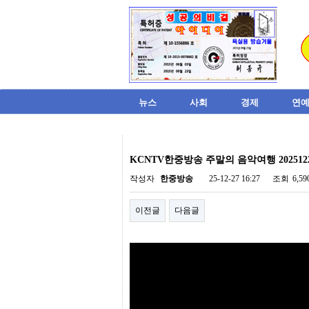
뉴스
사회
경제
연예
비
아
KCNTV한중방송 주말의 음악여행 202512
탑-
시
작성자
한중방송
25-12-27 16:27
조회
6,5
알
리
이전글
다음글
스
구
입
미
프
진
후
기
미