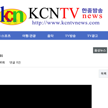
/스포츠
여행/관광
음악
TV방송
TV광고
음성뉴스
01
640회
댓글
0건
목록