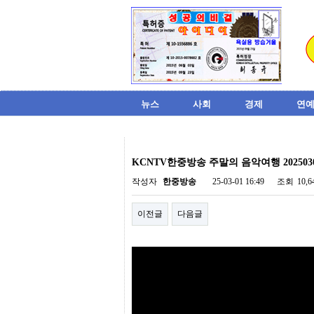
뉴스
사회
경제
연예
비
아
KCNTV한중방송 주말의 음악여행 202503
탑-
시
작성자
한중방송
25-03-01 16:49
조회
10,
알
리
이전글
다음글
스
구
입
미
프
진
후
기
미