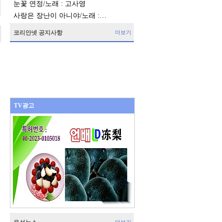
눈꽃 연정/노래 : 고사영
사랑은 장난이 아니야/노래 :…
코리안넷 공지사항
더보기
TV광고