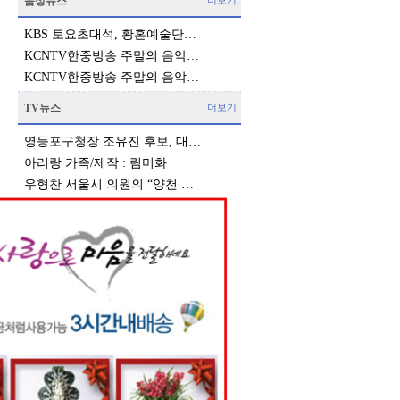
음성뉴스
더보기
KBS 토요초대석, 황혼예술단…
KCNTV한중방송 주말의 음악…
KCNTV한중방송 주말의 음악…
TV뉴스
더보기
영등포구청장 조유진 후보, 대…
아리랑 가족/제작 : 림미화
우형찬 서울시 의원의 “양천 …