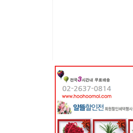
센
터
주
소
야
돔
클
럽
DOMCLUB
코
리
아
건
강
코
리
아
e
뉴
스
비
아
365
비
아
센