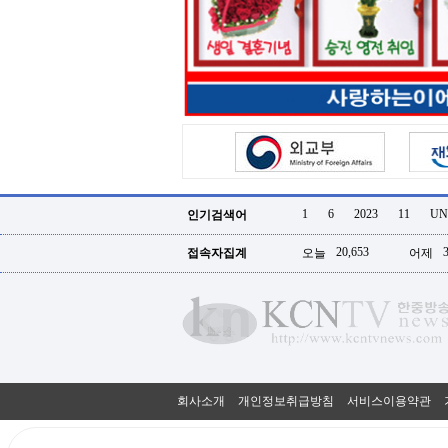
터
강
직
도
올
리
는
법
링
크
114
24
시
1
6
2023
11
UN
인기검색어
간
대
20,653
접속자집계
오늘
어제
출
대
출
후
18
모
아
비
아
회사소개
개인정보취급방침
서비스이용약관
탑-
프
릴