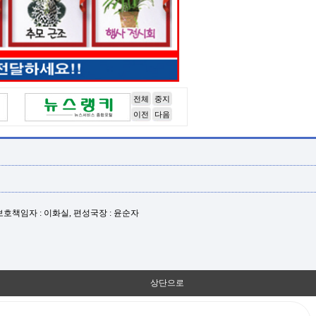
전체
중지
이전
다음
년보호책임자 : 이화실, 편성국장 : 윤순자
상단으로