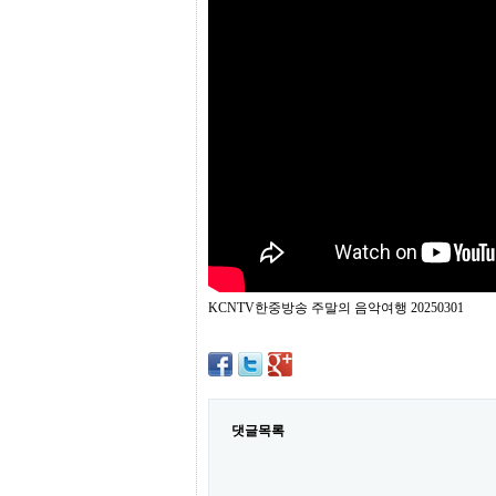
프
진
약
국
임
심
중
절
최
신
토
렌
트
사
이
트
KCNTV한중방송 주말의 음악여행 20250301
순
위
비
아
몰
웹
토
댓글목록
끼
실
시