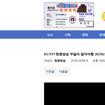
뉴스
사회
경제
연예
비
아
KCNTV한중방송 주말의 음악여행 202502
탑-
시
작성자
한중방송
25-02-16 00:31
조회
10,
알
리
이전글
다음글
스
구
입
미
프
진
후
기
미