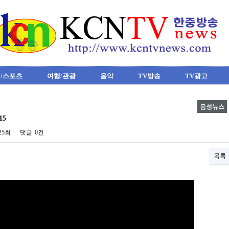
/스포츠
여행/관광
음악
TV방송
TV광고
음성뉴스
15
025회
댓글
0건
목록