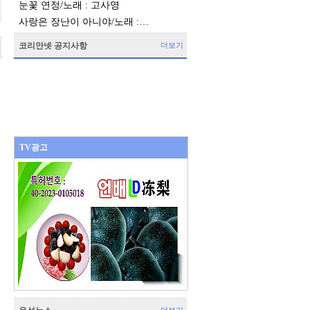
눈꽃 연정/노래 : 고사영
사랑은 장난이 아니야/노래 :…
코리안넷 공지사항
더보기
TV광고