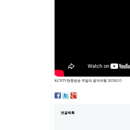
프
진
약
국
임
심
중
절
최
신
토
렌
트
사
이
트
KCNTV한중방송 주말의 음악여행 20250215
순
위
비
아
몰
웹
토
댓글목록
끼
실
시