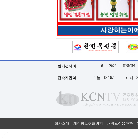
터
강
직
도
올
리
는
법
링
크
114
24
시
1
6
2023
UNION
인기검색어
간
대
18,167
접속자집계
오늘
어제
출
대
출
후
18
모
아
비
아
회사소개
개인정보취급방침
서비스이용약관
탑-
프
릴