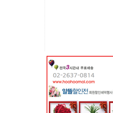
센
터
주
소
야
돔
클
럽
DOMCLUB
코
리
아
건
강
코
리
아
e
뉴
스
비
아
365
비
아
센