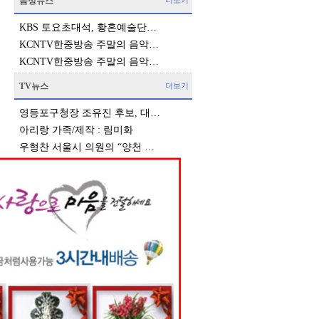
음성뉴스
더보기
KBS 토요초대석, 황혼예술단…
KCNTV한중방송 주말의 음악…
KCNTV한중방송 주말의 음악…
TV뉴스
더보기
영등포구청장 조유진 후보, 대…
아리랑 가족/제작 : 림미화
우형찬 서울시 의원의 “양천 …