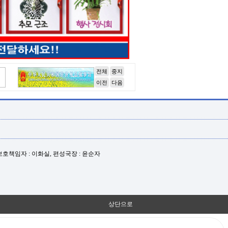
전체
중지
이전
다음
년보호책임자 : 이화실, 편성국장 : 윤순자
상단으로