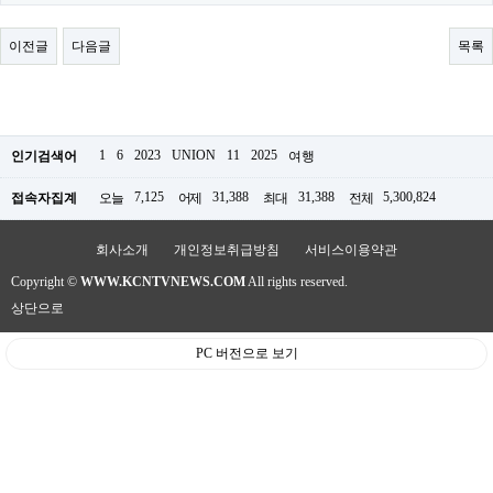
료
채
팅
이전글
다음글
목록
24
시
간
대
출
밍
1
6
2023
UNION
11
2025
인기검색어
여행
키
넷
7,125
31,388
31,388
5,300,824
접속자집계
오늘
어제
최대
전체
갱
신
통
회사소개
개인정보취급방침
서비스이용약관
영
Copyright ©
WWW.KCNTVNEWS.COM
All rights reserved.
만
남
상단으로
찾
기
PC 버전으로 보기
출
장
안
마
비
아
센
터