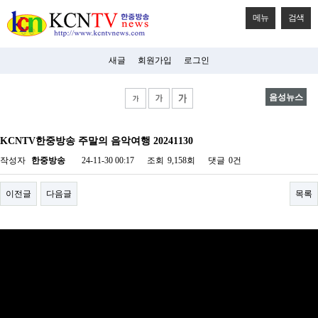
메뉴
검색
새글
회원가입
로그인
음성뉴스
비
아
KCNTV한중방송 주말의 음악여행 20241130
탑-
시
작성자
한중방송
24-11-30 00:17
조회
9,158회
댓글
0건
알
리
스
이전글
다음글
목록
구
입
미
프
진
후
기
미
프
진