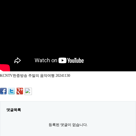
약
국
임
심
중
절
최
신
토
렌
트
사
이
트
KCNTV한중방송 주말의 음악여행 20241130
순
위
비
아
몰
웹
토
댓글목록
끼
실
시
등록된 댓글이 없습니다.
간
무