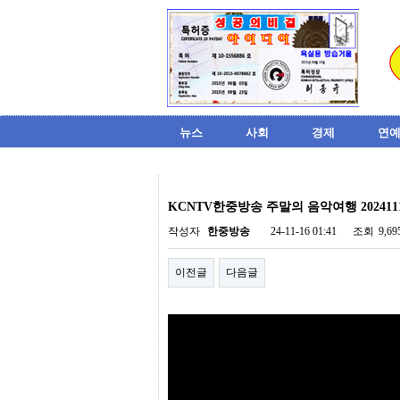
뉴스
사회
경제
연예
비
아
KCNTV한중방송 주말의 음악여행 202411
탑-
시
작성자
한중방송
24-11-16 01:41
조회
9,6
알
리
이전글
다음글
스
구
입
미
프
진
후
기
미