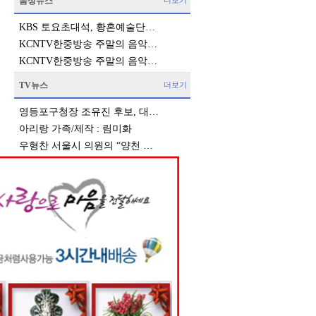
음성뉴스
더보기
KBS 토요초대석, 황혼예술단…
KCNTV한중방송 주말의 음악…
KCNTV한중방송 주말의 음악…
TV뉴스
더보기
영등포구청장 조유진 후보, 대…
아리랑 가족/제작 : 림미화
우형찬 서울시 의원의 “양천 …