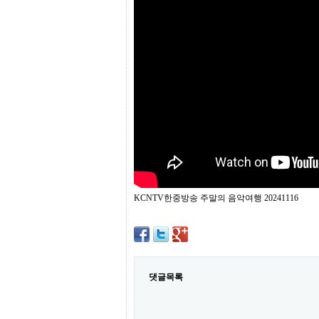
프
진
약
국
임
심
중
절
최
신
토
렌
트
사
이
트
KCNTV한중방송 주말의 음악여행 20241116
순
위
비
아
몰
웹
토
댓글목록
끼
실
시