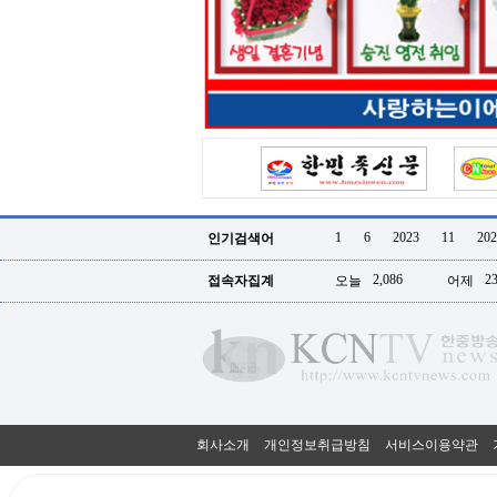
터
강
직
도
올
리
는
법
링
크
114
24
시
1
6
2023
11
202
인기검색어
간
대
2,086
23
접속자집계
오늘
어제
출
대
출
후
18
모
아
비
아
회사소개
개인정보취급방침
서비스이용약관
탑-
프
릴