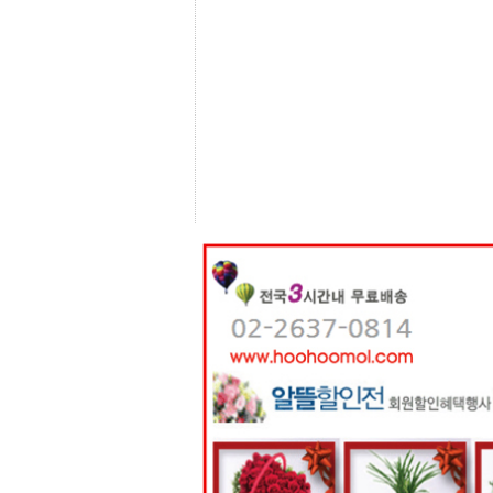
센
터
주
소
야
돔
클
럽
DOMCLUB
코
리
아
건
강
코
리
아
e
뉴
스
비
아
365
비
아
센