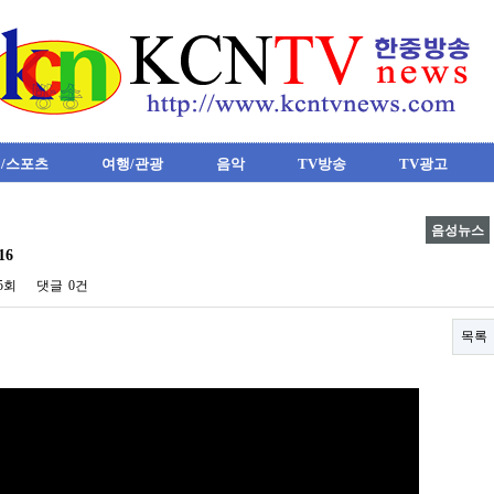
/스포츠
여행/관광
음악
TV방송
TV광고
음성뉴스
16
95회
댓글
0건
목록