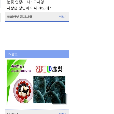
눈꽃 연정/노래 : 고사영
사랑은 장난이 아니야/노래 :…
코리안넷 공지사항
더보기
TV광고