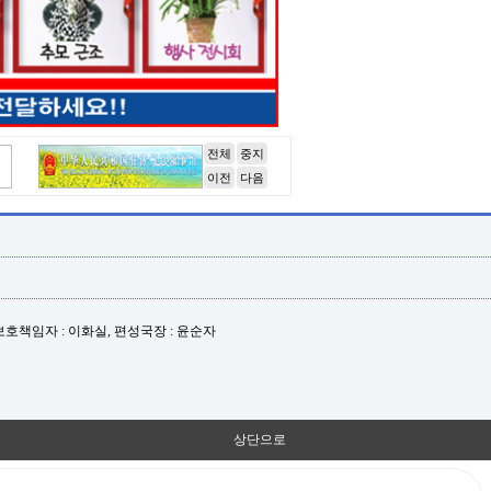
전체
중지
이전
다음
년보호책임자 : 이화실, 편성국장 : 윤순자
상단으로