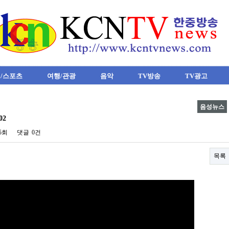
/스포츠
여행/관광
음악
TV방송
TV광고
음성뉴스
02
05회
댓글
0건
목록