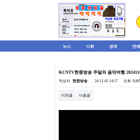
뉴스
사회
경제
연예
비
아
KCNTV한중방송 주말의 음악여행 202411
탑-
시
작성자
한중방송
24-11-02 14:17
조회
9,6
알
리
이전글
다음글
스
구
입
미
프
진
후
기
미