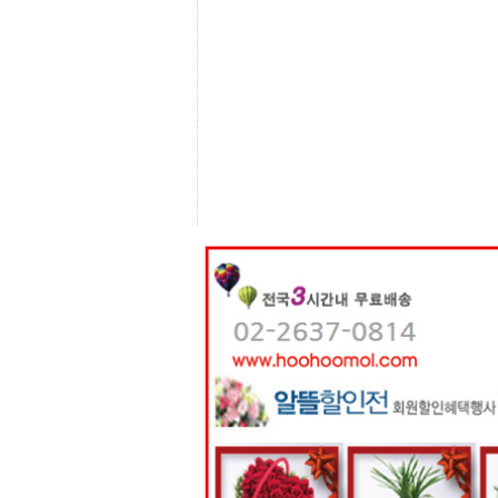
센
터
주
소
야
돔
클
럽
DOMCLUB
코
리
아
건
강
코
리
아
e
뉴
스
비
아
365
비
아
센