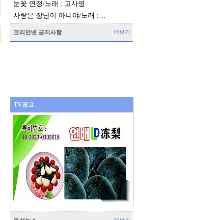
눈꽃 연정/노래 : 고사영
사랑은 장난이 아니야/노래 :…
코리안넷 공지사항
더보기
TV광고