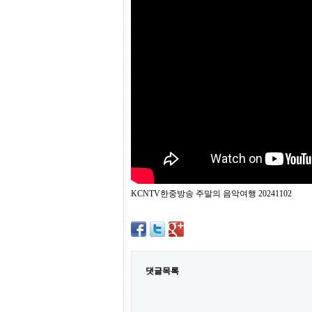
프
진
약
국
임
심
중
절
최
신
토
렌
트
사
이
트
KCNTV한중방송 주말의 음악여행 20241102
순
위
비
아
몰
웹
토
댓글목록
끼
실
시