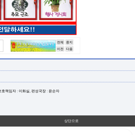
전체
중지
이전
다음
년보호책임자 : 이화실, 편성국장 : 윤순자
상단으로