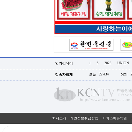
터
강
직
도
올
리
는
법
링
크
114
24
시
1
6
2023
UNION
인기검색어
간
대
22,434
접속자집계
오늘
어제
출
대
출
후
18
모
아
비
아
회사소개
개인정보취급방침
서비스이용약관
탑-
프
릴