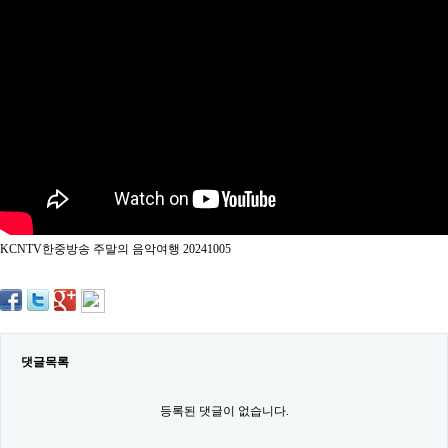
약
국
임
심
중
절
최
신
토
렌
트
사
이
트
KCNTV한중방송 주말의 음악여행 20241005
순
위
비
아
몰
웹
토
댓글목록
끼
실
시
등록된 댓글이 없습니다.
간
무