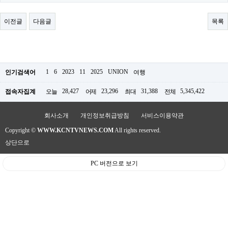
료
채
팅
이전글
다음글
목록
24
시
간
대
출
밍
1
6
2023
11
2025
UNION
인기검색어
여행
키
넷
28,427
23,296
31,388
5,345,422
접속자집계
오늘
어제
최대
전체
갱
신
통
회사소개
개인정보취급방침
서비스이용약관
영
Copyright ©
WWW.KCNTVNEWS.COM
All rights reserved.
만
남
상단으로
찾
기
PC 버전으로 보기
출
장
안
마
비
아
센
터