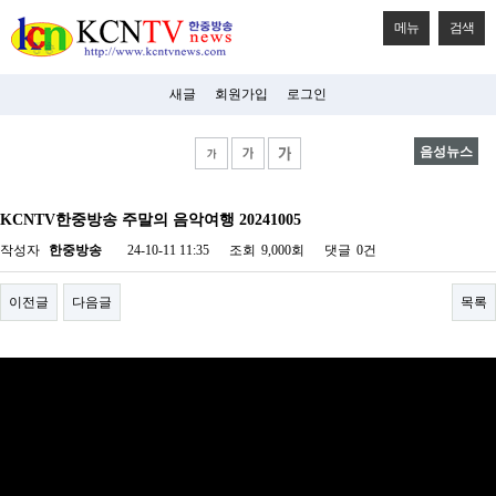
메뉴
검색
새글
회원가입
로그인
음성뉴스
비
아
KCNTV한중방송 주말의 음악여행 20241005
탑-
시
작성자
한중방송
24-10-11 11:35
조회
9,000회
댓글
0건
알
리
스
이전글
다음글
목록
구
입
미
프
진
후
기
미
프
진