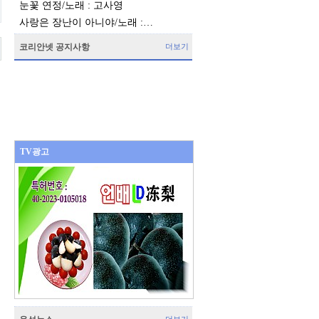
눈꽃 연정/노래 : 고사영
사랑은 장난이 아니야/노래 :…
코리안넷 공지사항
더보기
TV광고