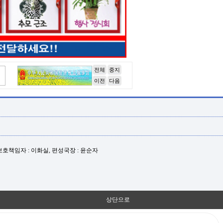
전체
중지
이전
다음
년보호책임자 : 이화실, 편성국장 : 윤순자
상단으로