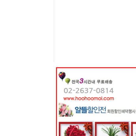
센
터
주
소
야
돔
클
럽
DOMCLUB
코
리
아
건
강
코
리
아
e
뉴
스
비
아
365
비
아
센