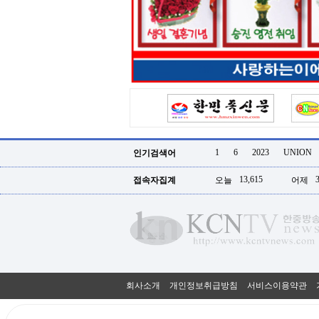
터
강
직
도
올
리
는
법
링
크
114
24
시
1
6
2023
UNION
인기검색어
간
대
13,615
접속자집계
오늘
어제
출
대
출
후
18
모
아
비
아
회사소개
개인정보취급방침
서비스이용약관
탑-
프
릴