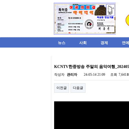
뉴스
사회
경제
연예
비
아
KCNTV한중방송 주말의 음악여행_202405
탑-
시
작성자
관리자
24-05-14 21:09
조회
7,641
알
리
이전글
다음글
스
구
입
미
프
진
후
기
미