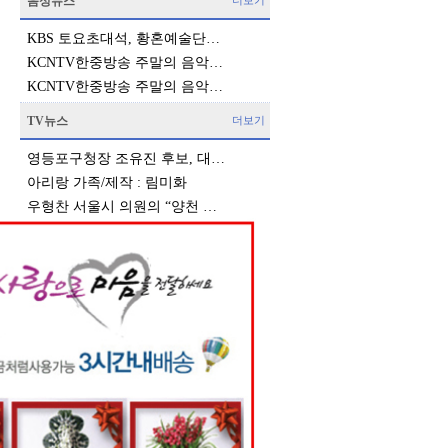
음성뉴스
더보기
KBS 토요초대석, 황혼예술단…
KCNTV한중방송 주말의 음악…
KCNTV한중방송 주말의 음악…
TV뉴스
더보기
영등포구청장 조유진 후보, 대…
아리랑 가족/제작 : 림미화
우형찬 서울시 의원의 “양천 …