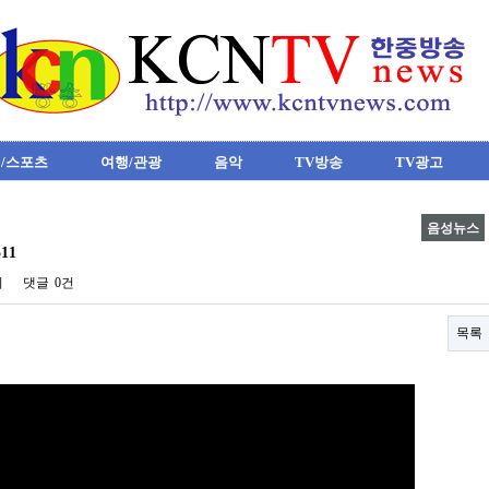
/스포츠
여행/관광
음악
TV방송
TV광고
음성뉴스
11
회
댓글
0건
목록