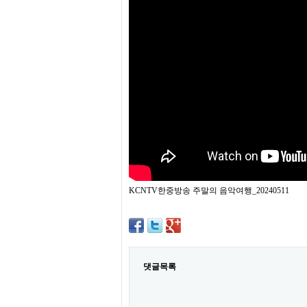
프
진
약
국
임
심
중
절
최
신
토
렌
트
사
이
트
KCNTV한중방송 주말의 음악여행_20240511
순
위
비
아
몰
웹
토
댓글목록
끼
실
시