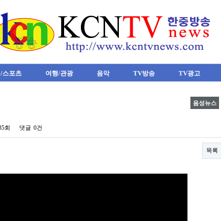
/스포츠
여행/관광
음악
TV방송
TV광고
음성뉴스
535회
댓글
0건
목록