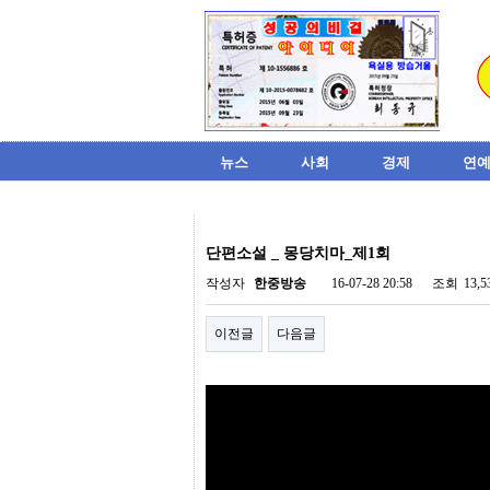
뉴스
사회
경제
연예
비
아
단편소설 _ 몽당치마_제1회
탑-
시
작성자
한중방송
16-07-28 20:58
조회
13,
알
리
이전글
다음글
스
구
입
미
프
진
후
기
미