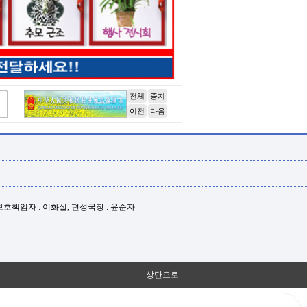
전체
중지
이전
다음
년보호책임자 : 이화실, 편성국장 : 윤순자
상단으로