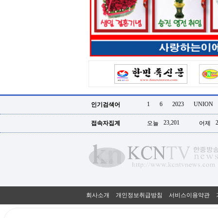
터
강
직
도
올
리
는
법
링
크
114
24
시
1
6
2023
UNION
인기검색어
간
대
23,201
접속자집계
오늘
어제
출
대
출
후
18
모
아
비
아
회사소개
개인정보취급방침
서비스이용약관
탑-
프
릴