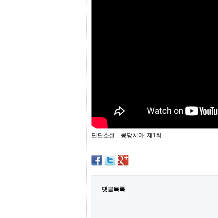
프
진
약
국
임
심
중
절
최
신
토
렌
트
사
이
트
단편소설 _ 몽당치마_제1회
순
위
비
아
몰
웹
토
댓글목록
끼
실
시