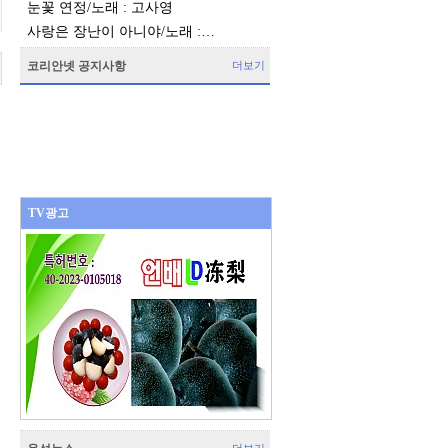
눈꽃 연정/노래 : 고사영
사랑은 장난이 아니야/노래 :…
코리안넷 공지사항
더보기
TV광고