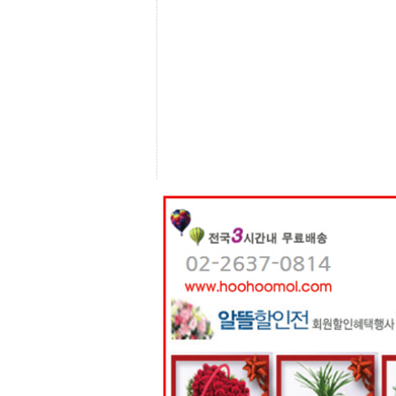
센
터
주
소
야
돔
클
럽
DOMCLUB
코
리
아
건
강
코
리
아
e
뉴
스
비
아
365
비
아
센