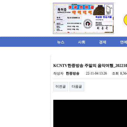
뉴스
사회
경제
연예
비
아
KCNTV한중방송 주말의 음악여행_202210
탑-
시
작성자
한중방송
22-11-04 13:26
조회
8,5
알
리
이전글
다음글
스
구
입
미
프
진
후
기
미