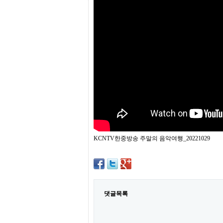
프
진
약
국
임
심
중
절
최
신
토
렌
트
사
이
트
KCNTV한중방송 주말의 음악여행_20221029
순
위
비
아
몰
웹
토
댓글목록
끼
실
시