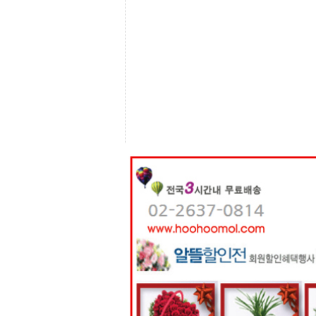
센
터
주
소
야
돔
클
럽
DOMCLUB
코
리
아
건
강
코
리
아
e
뉴
스
비
아
365
비
아
센