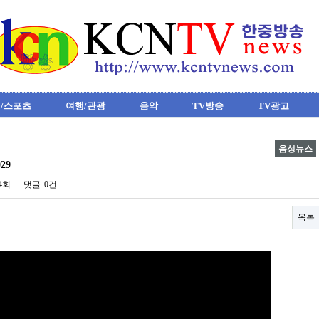
/스포츠
여행/관광
음악
TV방송
TV광고
음성뉴스
29
64회
댓글
0건
목록