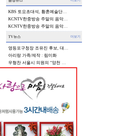
음성뉴스
더보기
KBS 토요초대석, 황혼예술단…
KCNTV한중방송 주말의 음악…
KCNTV한중방송 주말의 음악…
TV뉴스
더보기
영등포구청장 조유진 후보, 대…
아리랑 가족/제작 : 림미화
우형찬 서울시 의원의 “양천 …