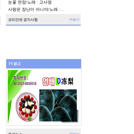
눈꽃 연정/노래 : 고사영
사랑은 장난이 아니야/노래 :…
코리안넷 공지사항
더보기
TV광고