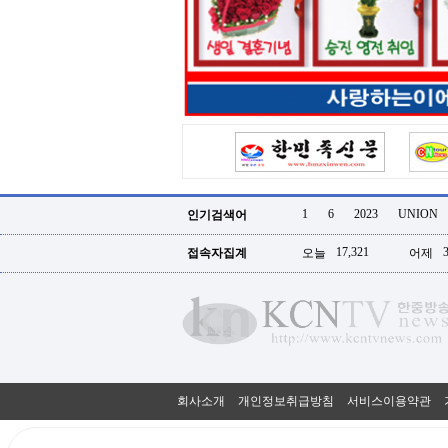
터
강
직
도
올
리
는
법
링
크
114
24
시
1
6
2023
UNION
인기검색어
간
대
17,321
접속자집계
오늘
어제
출
대
출
후
18
모
아
비
아
회사소개
개인정보취급방침
서비스이용약관
탑-
프
릴