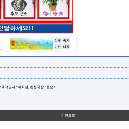
전체
중지
이전
다음
년보호책임자 : 이화실, 편성국장 : 윤순자
상단으로