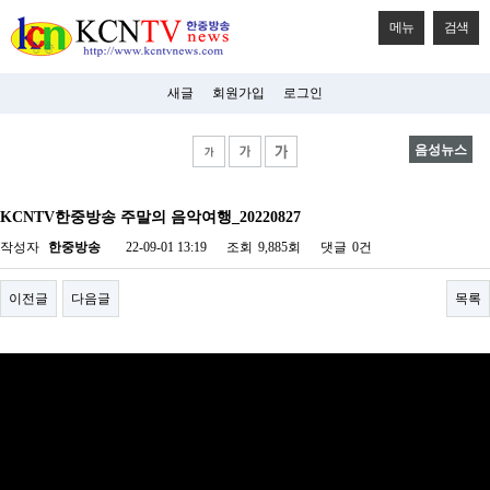
메뉴
검색
새글
회원가입
로그인
음성뉴스
비
아
KCNTV한중방송 주말의 음악여행_20220827
탑-
시
작성자
한중방송
22-09-01 13:19
조회
9,885회
댓글
0건
알
리
스
이전글
다음글
목록
구
입
미
프
진
후
기
미
프
진