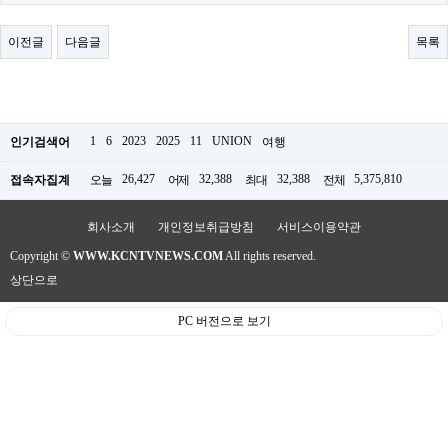
료
채
팅
이전글
다음글
목록
24
시
간
대
출
밍
1
6
2023
2025
11
UNION
인기검색어
여행
키
넷
26,427
32,388
32,388
5,375,810
접속자집계
오늘
어제
최대
전체
갱
신
통
회사소개
개인정보취급방침
서비스이용약관
영
Copyright ©
WWW.KCNTVNEWS.COM
All rights reserved.
만
남
상단으로
찾
기
PC 버전으로 보기
출
장
안
마
비
아
센
터