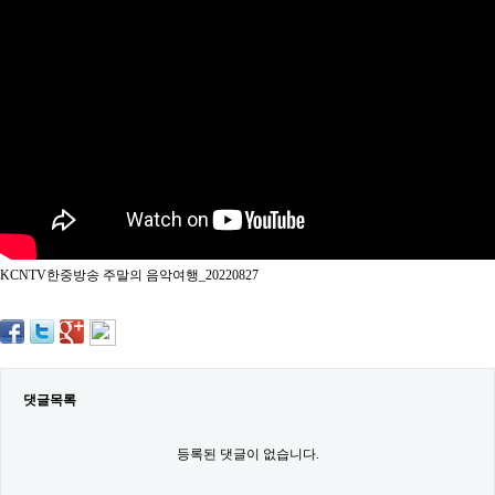
약
국
임
심
중
절
최
신
토
렌
트
사
이
트
KCNTV한중방송 주말의 음악여행_20220827
순
위
비
아
몰
웹
토
댓글목록
끼
실
시
등록된 댓글이 없습니다.
간
무