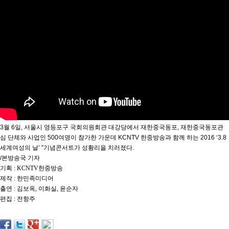
약
국
임
심
중
절
최
신
토
렌
트
사
이
트
3월 6일, 서울시 영등포구 국회의원회관 대강당에서 재한중국동포, 재한중국동포관
순
위
심 단체와 사업인 500여명이 참가한 가운데 KCNTV 한중방송과 함께 하는 2016 ‘3.8
비
세계여성의 날’ ”기념콘서트가 성황리을 치러졌다.
아
/본방송국 기자
몰
기획 : KCNTV한중방송
웹
제작 : 한민족미디어
토
끼
출연 : 김보옥, 이화실, 윤순자
실
편집 : 전항주
시
간
무