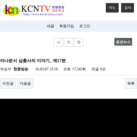
메뉴
검색
새글
회원가입
로그인
음성뉴스
비
아
아나운서 삼총사의 이야기_ 제17편
탑-
시
작성자
한중방송
16-03-07 23:16
조회
17,542회
댓글
0건
알
리
스
이전글
다음글
목록
구
입
미
프
진
후
기
미
프
진