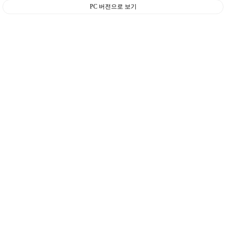
PC 버전으로 보기
주
소
야
돔
클
럽
DOMCLUB
코
리
아
건
강
코
리
아
e
뉴
스
비
아
365
비
아
센
터
강