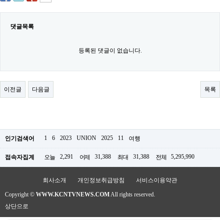
료
채
팅
댓글목록
24
시
간
등록된 댓글이 없습니다.
대
출
밍
키
넷
이전글
다음글
목록
갱
신
통
영
만
남
1
6
2023
UNION
2025
11
인기검색어
여행
찾
기
2,291
31,388
31,388
5,295,990
접속자집계
오늘
어제
최대
전체
출
장
안
회사소개
개인정보취급방침
서비스이용약관
마
비
Copyright ©
WWW.KCNTVNEWS.COM
All rights reserved.
아
상단으로
센
터