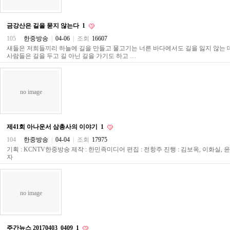
료
채
팅
금강산은 길을 묻지 않는다
1
24
시
105
한중방송
|
04-06
|
조회
16607
간
새들은 저희들끼리 하늘에 길을 만들고 물고기는 너른 바다에서도 길을 잃지 않는 
대
사람들은 길을 두고 길 아닌 길을 가기도 하고 …
출
밍
키
넷
no image
갱
신
통
영
제41회 아나운서 삼총사의 이야기
1
만
104
한중방송
|
04-04
|
조회
17975
남
기획 : KCNTV한중방송 제작 : 한민족미디어 편집 : 전항주 진행 : 김보옥, 이화실, 
찾
자
기
출
장
안
no image
마
비
아
센
주간뉴스 20170403_0409
1
터