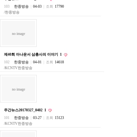
주
103
한중방송
|
04-03
|
조회
17790
소
/한중방송
야
돔
클
럽
no image
DOMCLUB
코
리
아
제40회 아나운서 삼총사의 이야기
1
건
강
102
한중방송
|
04-01
|
조회
14618
코
/KCNTV한중방송
리
아
e
뉴
no image
스
비
아
365
주간뉴스20170327_0402
1
비
아
101
한중방송
|
03-27
|
조회
15123
센
/KCNTV한중방송
터
강