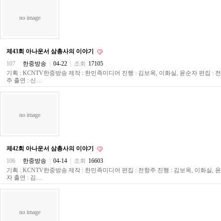
약
국
no image
임
심
중
절
제43회 아나운서 삼총사의 이야기
최
107
한중방송
|
04-22
|
조회
17105
신
토
기획 : KCNTV한중방송 제작 : 한민족미디어 진행 : 김보옥, 이화실, 윤순자 편집 : 
주 출연 : 신…
렌
트
사
이
트
no image
순
위
비
아
제42회 아나운서 삼총사의 이야기
몰
106
한중방송
|
04-14
|
조회
16603
웹
기획 : KCNTV한중방송 제작 : 한민족미디어 편집 : 전항주 진행 : 김보옥, 이화실, 
토
자 출연 : 김…
끼
실
시
간
no image
무