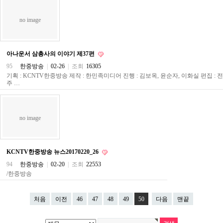
파
란
no image
출
장
마
사
아나운서 삼총사의 이야기 제37편
지
우
95
한중방송
|
02-26
|
조회
16305
즐
기획 : KCNTV한중방송 제작 : 한민족미디어 진행 : 김보옥, 윤순자, 이화실 편집 : 
성
주 …
무
료
만
남
no image
어
플
미
프
KCNTV한중방송 뉴스20170220_26
진
94
한중방송
|
02-20
|
조회
22553
약
/한중방송
국
하
혈
처음
이전
46
47
48
49
50
다음
맨끝
유
머