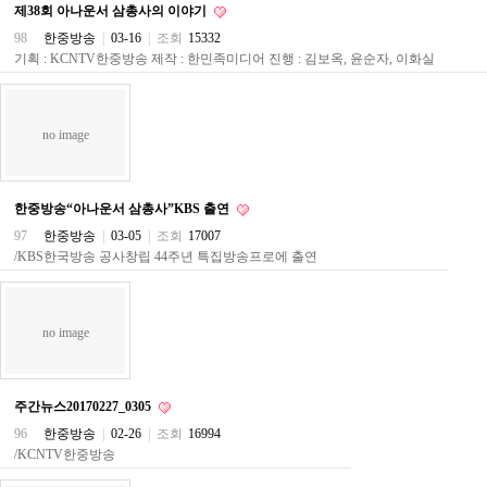
구
제38회 아나운서 삼총사의 이야기
입
98
한중방송
|
03-16
|
조회
15332
통
기획 : KCNTV한중방송 제작 : 한민족미디어 진행 : 김보옥, 윤순자, 이화실
영
비
아
no image
돔
클
럽
DOMCLUB.top
신
한중방송“아나운서 삼총사”KBS 출연
규
97
한중방송
|
03-05
|
조회
17007
노
/KBS한국방송 공사창립 44주년 특집방송프로에 출연
제
휴
사
이
no image
트
북
토
끼
주간뉴스20170227_0305
대
출
96
한중방송
|
02-26
|
조회
16994
DB
/KCNTV한중방송
출
장