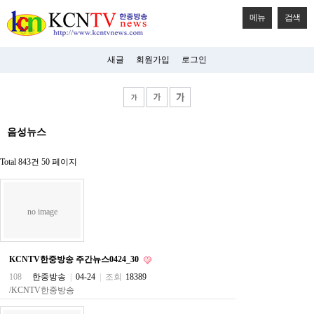
메뉴
검색
새글
회원가입
로그인
비
음성뉴스
아
탑-
시
Total 843건
50 페이지
알
리
스
구
no image
입
미
프
진
KCNTV한중방송 주간뉴스0424_30
후
기
108
한중방송
|
04-24
|
조회
18389
미
/KCNTV한중방송
프
진