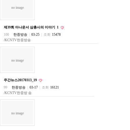
직
도
no image
올
리
는
법
제39회 아나운서 삼총사의 이야기
1
링
100
한중방송
|
03-25
|
조회
15478
크
114
/KCNTV한중방송
24
시
간
대
no image
출
대
출
후
주간뉴스20170313_19
18
99
한중방송
|
03-17
|
조회
16121
모
아
/KCNTV한중방 송
비
아
탑-
프
no image
릴
리
지