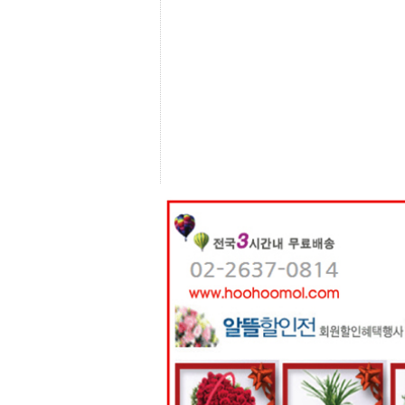
센
터
주
소
야
돔
클
럽
DOMCLUB
코
리
아
건
강
코
리
아
e
뉴
스
비
아
365
비
아
센