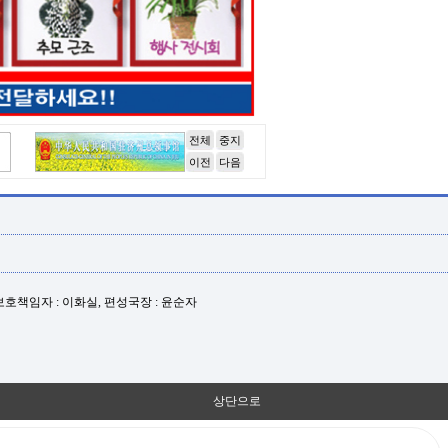
전체
중지
이전
다음
년보호책임자 : 이화실, 편성국장 : 윤순자
상단으로