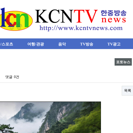
/스포츠
여행/관광
음악
TV방송
TV광고
포토뉴스
댓글
0건
목록