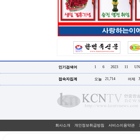
터
강
직
도
올
리
는
법
링
크
114
24
시
1
6
2023
11
UN
인기검색어
간
대
21,714
접속자집계
오늘
어제
출
대
출
후
18
모
아
비
아
회사소개
개인정보취급방침
서비스이용약관
탑-
프
릴