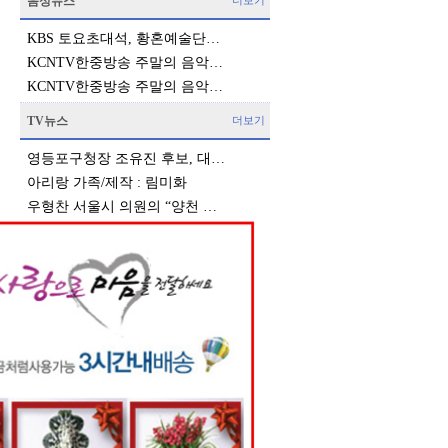
음성뉴스
더보기
KBS 토요초대석, 황혼예술단…
KCNTV한중방송 주말의 음악…
KCNTV한중방송 주말의 음악…
TV뉴스
더보기
영등포구청장 조유진 후보, 대…
아리랑 가족/제작 : 림미화
우형찬 서울시 의원의 “양천 …