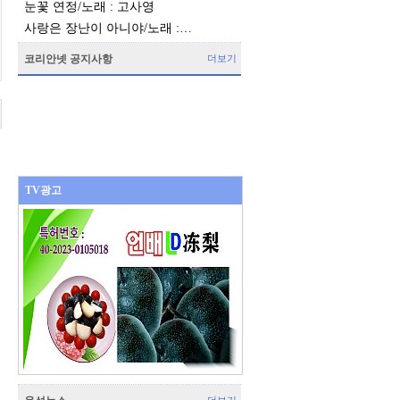
눈꽃 연정/노래 : 고사영
사랑은 장난이 아니야/노래 :…
코리안넷 공지사항
더보기
TV광고