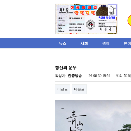
뉴스
사회
경제
연예
비
아
청산의 운무
탑-
시
작성자
한중방송
26-06-30 19:54
조회
52회
알
리
이전글
다음글
스
구
입
미
프
진
후
기
미