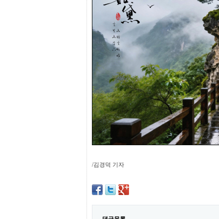
프
진
약
국
임
심
중
절
최
신
토
렌
트
사
이
트
순
위
비
아
/김경덕 기자
몰
웹
토
끼
실
시