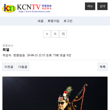
메뉴
검색
새글
회원가입
로그인
비
포토뉴스
아
희열
탑-
시
작성자
한중방송
26-06-21 22:15
조회
73회
댓글
0건
알
리
이전글
다음글
목록
스
구
입
본문
미
프
진
후
기
미
프
진