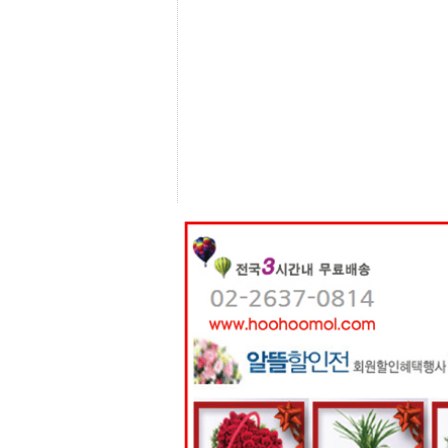
센
터
주
소
야
돔
클
럽
DOMCLUB
코
리
아
건
강
코
리
아
e
뉴
스
비
아
365
비
아
센