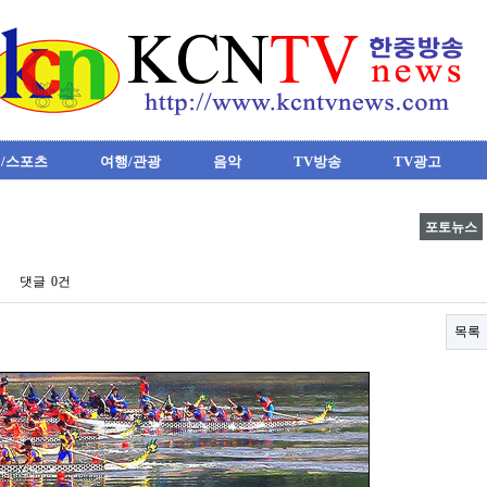
/스포츠
여행/관광
음악
TV방송
TV광고
포토뉴스
댓글
0건
목록