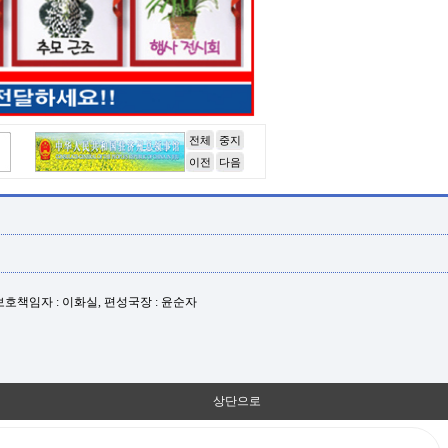
전체
중지
이전
다음
년보호책임자 : 이화실, 편성국장 : 윤순자
상단으로