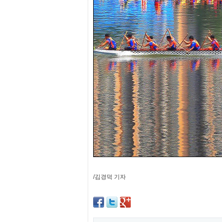
프
진
약
국
임
심
중
절
최
신
토
렌
트
사
이
트
순
위
비
아
몰
/김경덕 기자
웹
토
끼
실
시