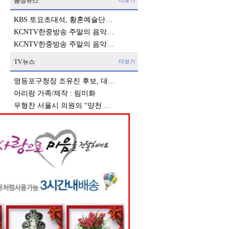
음성뉴스
더보기
KBS 토요초대석, 황혼예술단…
KCNTV한중방송 주말의 음악…
KCNTV한중방송 주말의 음악…
TV뉴스
더보기
영등포구청장 조유진 후보, 대…
아리랑 가족/제작 : 림미화
우형찬 서울시 의원의 “양천 …