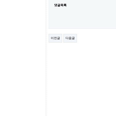
간
댓글목록
무
료
채
팅
24
시
간
대
이전글
다음글
출
밍
키
넷
갱
신
통
영
만
남
찾
기
출
장
안
마
비
아