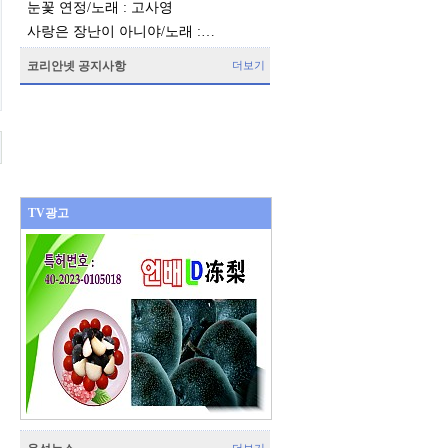
눈꽃 연정/노래 : 고사영
사랑은 장난이 아니야/노래 :…
코리안넷 공지사항
더보기
TV광고