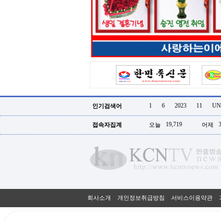
터
강
직
도
올
리
는
법
링
크
114
24
시
1
6
2023
11
UN
인기검색어
간
대
19,719
접속자집계
오늘
어제
출
대
출
후
18
모
아
비
아
회사소개
개인정보취급방침
서비스이용약관
탑-
프
릴