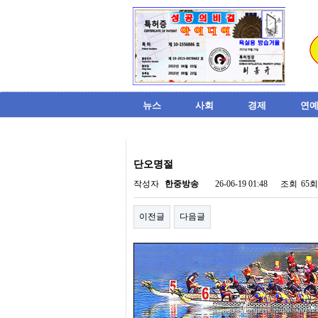
뉴스
사회
경제
연예
비
아
단오명절
탑-
시
작성자
한중방송
26-06-19 01:48
조회
65회
알
리
이전글
다음글
스
구
입
미
프
진
후
기
미