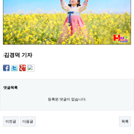
약
국
임
심
중
절
최
신
토
렌
김경덕 기자
트
/
사
이
트
순
위
비
댓글목록
아
몰
등록된 댓글이 없습니다.
웹
토
끼
실
시
이전글
다음글
목록
간
무