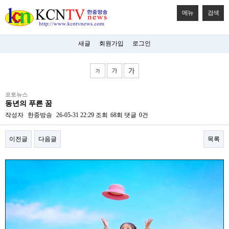
메뉴
검색
새글
회원가입
로그인
비
포토뉴스
아
동년의 푸른 꿈
탑-
시
작성자
한중방송
26-05-31 22:29
조회
68회
댓글
0건
알
리
이전글
다음글
목록
스
구
입
본문
미
프
진
후
기
미
프
진