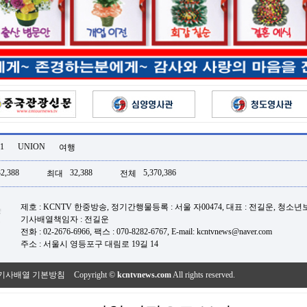
1
UNION
여행
32,388
32,388
5,370,386
최대
전체
제호 : KCNTV 한중방송, 정기간행물등록 : 서울 자00474, 대표 : 전길운, 청소
기사배열책임자 : 전길운
전화 : 02-2676-6966, 팩스 : 070-8282-6767, E-mail: kcntvnews@naver.com
주소 : 서울시 영등포구 대림로 19길 14
기사배열 기본방침
Copyright ©
kcntvnews.com
All rights reserved.