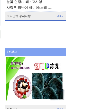
눈꽃 연정/노래 : 고사영
사랑은 장난이 아니야/노래 :…
코리안넷 공지사항
더보기
TV광고