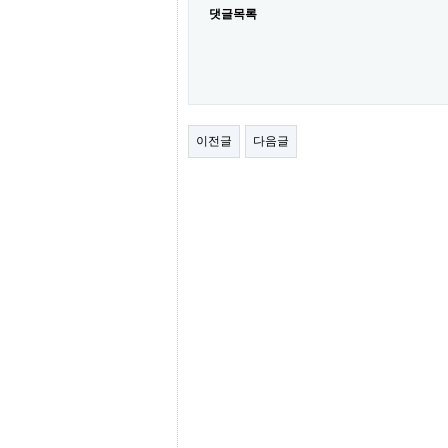
간
댓글목록
무
료
채
팅
24
시
간
대
이전글
다음글
출
밍
키
넷
갱
신
통
영
만
남
찾
기
출
장
안
마
비
아