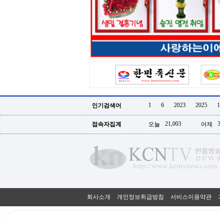
터
강
직
도
올
리
는
법
링
크
114
24
시
1
6
2023
2025
1
인기검색어
간
대
21,003
접속자집계
오늘
어제
출
대
출
후
18
모
아
비
아
회사소개
개인정보취급방침
서비스이용약관
탑-
프
릴