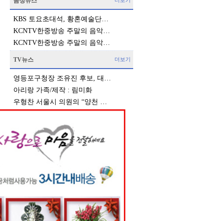
음성뉴스
더보기
KBS 토요초대석, 황혼예술단…
KCNTV한중방송 주말의 음악…
KCNTV한중방송 주말의 음악…
TV뉴스
더보기
영등포구청장 조유진 후보, 대…
아리랑 가족/제작 : 림미화
우형찬 서울시 의원의 “양천 …