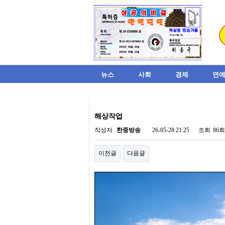
뉴스
사회
경제
연예
비
아
해상작업
탑-
시
작성자
한중방송
26-05-28 21:25
조회
86회
알
리
이전글
다음글
스
구
입
미
프
진
후
기
미