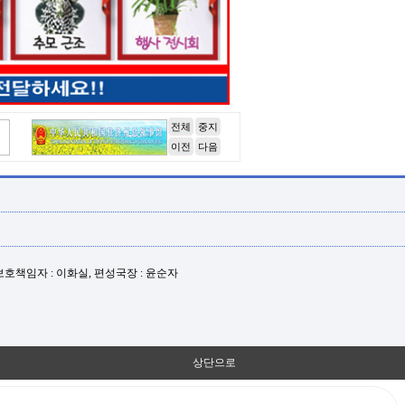
전체
중지
이전
다음
년보호책임자 : 이화실, 편성국장 : 윤순자
상단으로