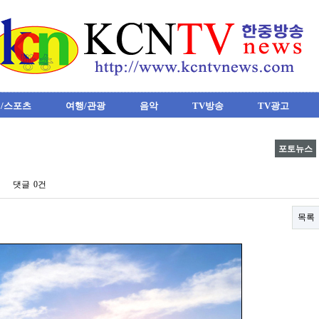
/스포츠
여행/관광
음악
TV방송
TV광고
포토뉴스
댓글
0건
목록