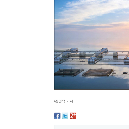
프
진
약
국
임
심
중
절
최
신
토
렌
트
사
이
트
순
위
비
아
몰
/김경덕 기자
웹
토
끼
실
시