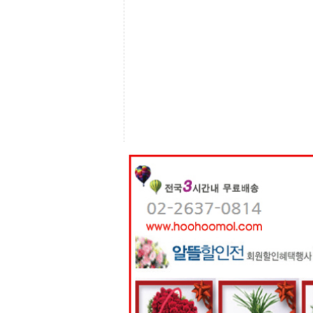
센
터
주
소
야
돔
클
럽
DOMCLUB
코
리
아
건
강
코
리
아
e
뉴
스
비
아
365
비
아
센