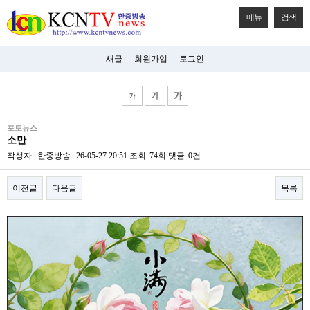
메뉴
검색
새글
회원가입
로그인
비
포토뉴스
아
소만
탑-
시
작성자
한중방송
26-05-27 20:51
조회
74회
댓글
0건
알
리
이전글
다음글
목록
스
구
입
본문
미
프
진
후
기
미
프
진