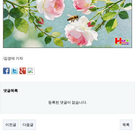
약
국
임
심
중
절
최
신
토
렌
트
/김경덕 기자
사
이
트
순
위
비
아
댓글목록
몰
웹
등록된 댓글이 없습니다.
토
끼
실
시
이전글
다음글
목록
간
무