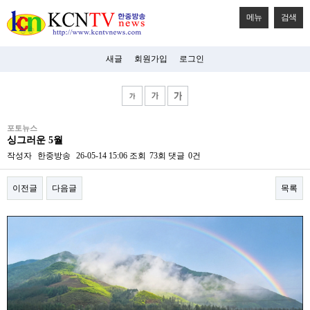
메뉴
검색
새글
회원가입
로그인
비
포토뉴스
아
싱그러운 5월
탑-
시
작성자
한중방송
26-05-14 15:06
조회
73회
댓글
0건
알
리
이전글
다음글
목록
스
구
입
본문
미
프
진
후
기
미
프
진