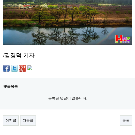
약
국
임
심
중
절
최
신
토
렌
/김경덕 기자
트
사
이
트
순
위
비
댓글목록
아
몰
등록된 댓글이 없습니다.
웹
토
끼
실
이전글
다음글
목록
시
간
무