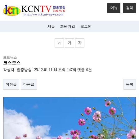
메뉴
검색
새글
회원가입
로그인
비
포토뉴스
아
코스모스
탑-
시
작성자
한중방송
25-12-01 11:14
조회
147회
댓글
0건
알
리
이전글
다음글
목록
스
구
입
본문
미
프
진
후
기
미
프
진