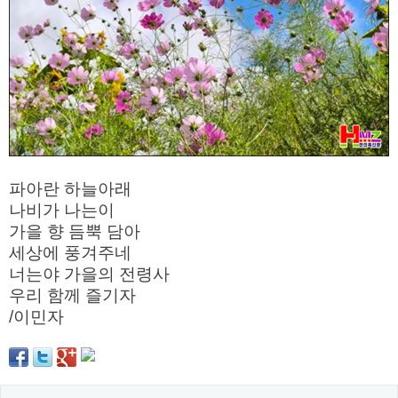
약
국
임
심
중
절
최
신
토
렌
트
사
파아란 하늘아래
이
나비가 나는이
트
순
가을 향 듬뿍 담아
위
세상에 풍겨주네
비
아
너는야 가을의 전령사
몰
우리 함께 즐기자
웹
토
/이민자
끼
실
시
간
무