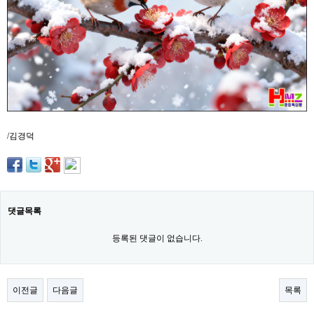
약
국
임
심
중
절
최
신
토
렌
트
/김경덕
사
이
트
순
위
비
댓글목록
아
몰
웹
등록된 댓글이 없습니다.
토
끼
실
시
이전글
다음글
목록
간
무