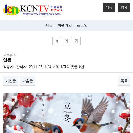
메뉴
검색
새글
회원가입
로그인
비
포토뉴스
아
임동
탑-
시
작성자
관리자
25-11-07 11:03
조회
155회
댓글
0건
알
리
이전글
다음글
목록
스
구
입
본문
미
프
진
후
기
미
프
진