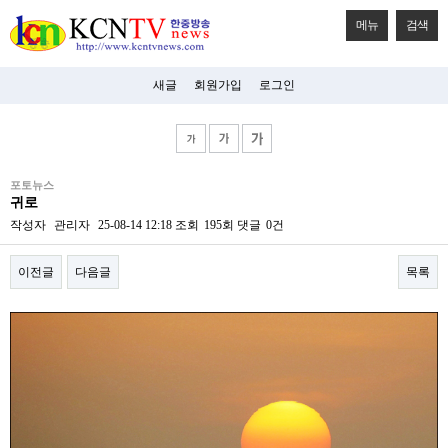
메뉴
검색
새글
회원가입
로그인
비
포토뉴스
아
귀로
탑-
시
작성자
관리자
25-08-14 12:18
조회
195회
댓글
0건
알
리
이전글
다음글
목록
스
구
입
본문
미
프
진
후
기
미
프
진