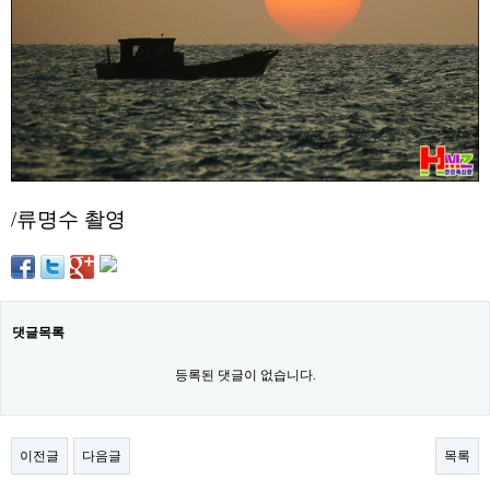
약
국
임
심
중
절
최
신
토
렌
트
/류명수 촬영
사
이
트
순
위
비
아
댓글목록
몰
웹
등록된 댓글이 없습니다.
토
끼
실
시
이전글
다음글
목록
간
무