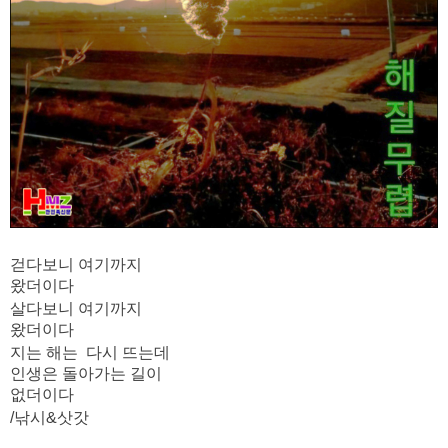
약
국
임
심
중
절
최
신
토
렌
트
사
이
트
순
걷다보니 여기까지
위
왔더이다
비
아
살다보니 여기까지
몰
왔더이다
웹
지는 해는 다시 뜨는데
토
끼
인생은 돌아가는 길이
실
없더이다
시
/낚시&삿갓
간
무