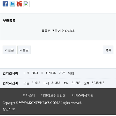
료
채
팅
24
시
댓글목록
간
대
등록된 댓글이 없습니다.
출
밍
키
넷
갱
이전글
다음글
목록
신
통
영
만
남
1
6
2023
11
UNION
2025
인기검색어
여행
찾
기
21,918
31,388
31,388
5,315,617
접속자집계
오늘
어제
최대
전체
출
장
안
회사소개
개인정보취급방침
서비스이용약관
마
비
Copyright ©
WWW.KCNTVNEWS.COM
All rights reserved.
아
상단으로
센
터