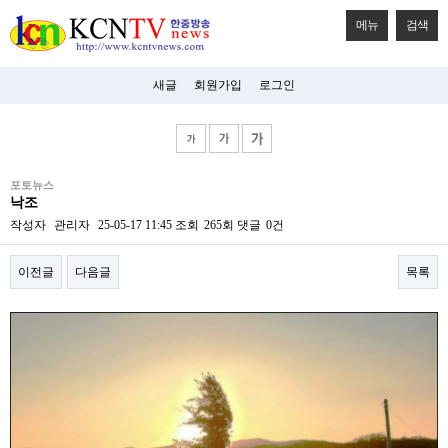
메뉴
검색
새글
회원가입
로그인
비
포토뉴스
아
낙조
탑-
시
작성자
관리자
25-05-17 11:45
조회
265회
댓글
0건
알
리
이전글
다음글
목록
스
구
입
본문
미
프
진
후
기
미
프
진