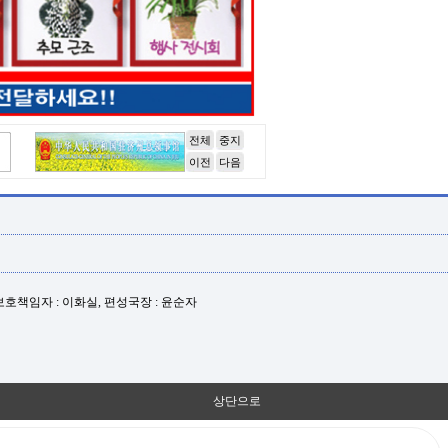
전체
중지
이전
다음
년보호책임자 : 이화실, 편성국장 : 윤순자
상단으로