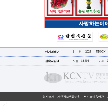
터
강
직
도
올
리
는
법
링
크
114
24
시
1
6
2023
UNION
인기검색어
간
대
18,804
접속자집계
오늘
어제
출
대
출
후
18
모
아
비
아
회사소개
개인정보취급방침
서비스이용약관
탑-
프
릴