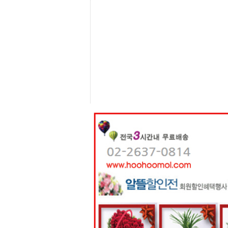
센
터
주
소
야
돔
클
럽
DOMCLUB
코
리
아
건
강
코
리
아
e
뉴
스
비
아
365
비
아
센