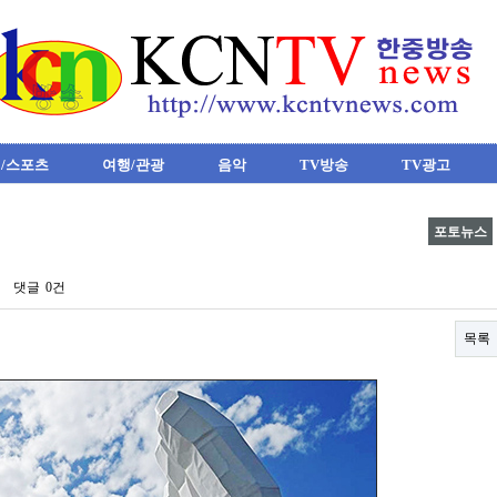
/스포츠
여행/관광
음악
TV방송
TV광고
포토뉴스
댓글
0건
목록