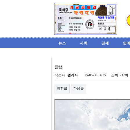
뉴스
사회
경제
연예
비
아
안녕
탑-
시
작성자
관리자
25-05-08 14:35
조회
237회
알
리
이전글
다음글
스
구
입
미
프
진
후
기
미