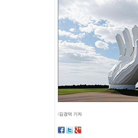
프
진
약
국
임
심
중
절
최
신
토
렌
트
사
이
트
순
위
비
아
몰
웹
/김경덕 기자
토
끼
실
시