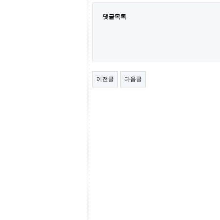
간
무
댓글목록
료
채
팅
24
시
간
대
출
이전글
다음글
밍
키
넷
갱
신
통
영
만
남
찾
기
출
장
안
마
비
아