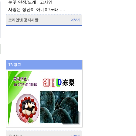
눈꽃 연정/노래 : 고사영
사랑은 장난이 아니야/노래 :…
코리안넷 공지사항
더보기
TV광고