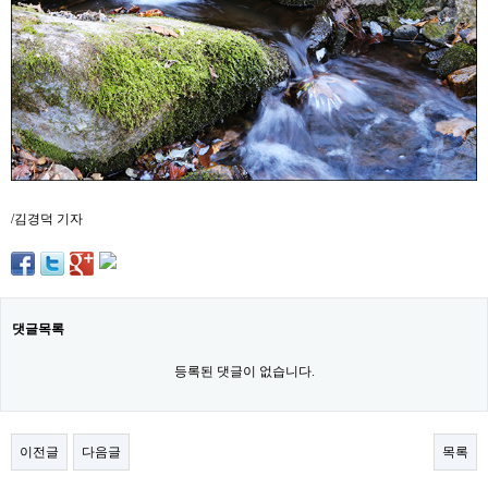
약
국
임
심
중
절
최
신
토
렌
트
사
/김경덕 기자
이
트
순
위
비
아
댓글목록
몰
웹
등록된 댓글이 없습니다.
토
끼
실
시
이전글
다음글
목록
간
무