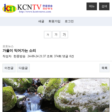
메뉴
검색
새글
회원가입
로그인
비
포토뉴스
아
가을이 익어가는 소리
탑-
시
작성자
한중방송
24-09-24 21:37
조회
374회
댓글
0건
알
리
이전글
다음글
목록
스
구
입
본문
미
프
진
후
기
미
프
진