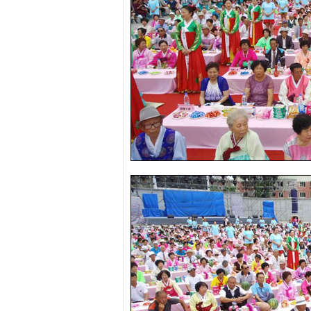
프
진
약
국
임
심
중
절
최
신
토
렌
트
사
이
트
순
위
비
아
몰
웹
토
끼
실
시