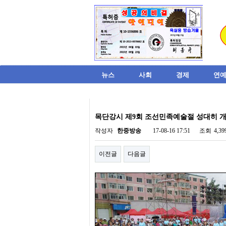
뉴스
사회
경제
연예
비
아
목단강시 제9회 조선민족예술절 성대히 
탑-
시
작성자
한중방송
17-08-16 17:51
조회
4,3
알
리
이전글
다음글
스
구
입
미
프
진
후
기
미