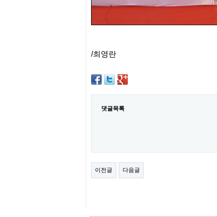
센
터
주
소
야
돔
/최영란
클
럽
DOMCLUB
코
리
아
건
댓글목록
강
코
리
아
e
뉴
스
비
이전글
다음글
아
365
비
아
센