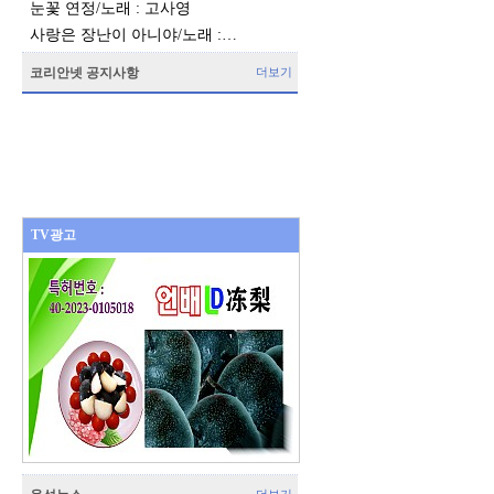
눈꽃 연정/노래 : 고사영
사랑은 장난이 아니야/노래 :…
코리안넷 공지사항
더보기
TV광고