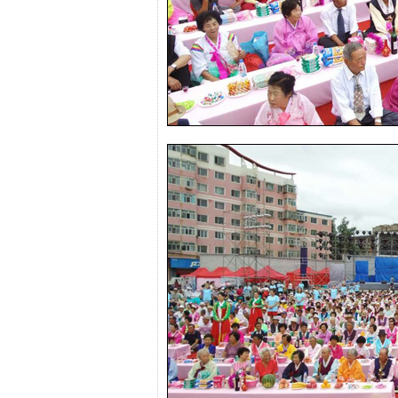
간
무
료
채
팅
24
시
간
대
출
밍
키
넷
갱
신
통
영
만
남
찾
기
출
장
안
마
비
아