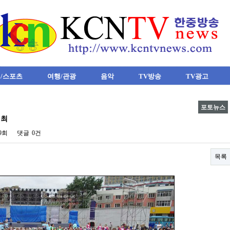
/스포츠
여행/관광
음악
TV방송
TV광고
포토뉴스
개최
99회
댓글
0건
목록