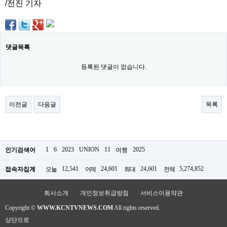
/전진 기자
약
국
임
심
중
댓글목록
절
최
신
등록된 댓글이 없습니다.
토
렌
트
사
이전글
다음글
목록
이
트
순
위
비
1
6
2023
UNION
11
2025
인기검색어
여행
아
몰
12,541
24,601
24,601
5,274,852
접속자집계
오늘
어제
최대
전체
웹
토
끼
회사소개
개인정보취급방침
서비스이용약관
실
시
Copyright ©
WWW.KCNTVNEWS.COM
All rights reserved.
간
상단으로
무