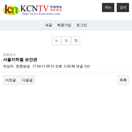
메뉴
검색
새글
회원가입
로그인
비
포토뉴스
아
서울지하철 보안관
탑-
시
작성자
한중방송
17-04-11 09:31
조회
3,561회
댓글
0건
알
리
이전글
다음글
목록
스
구
입
본문
미
프
진
후
기
미
프
진