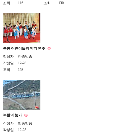
조회
116
조회
130
주
소
야
돔
클
럽
DOMCLUB
코
리
북한 어린이들의 악기 연주
아
건
작성자
한중방송
강
작성일
12-28
코
조회
153
리
아
e
뉴
스
비
아
365
비
아
북한의 농가
센
작성자
한중방송
터
강
작성일
12-28