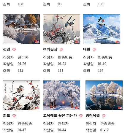
약
조회
108
조회
98
조회
103
국
임
심
중
절
최
신
토
렌
선경
여의길상
대한
트
작성자
관리자
작성자
한중방송
작성자
한중방송
사
작성일
01-26
작성일
01-24
작성일
01-19
이
트
조회
112
조회
111
조회
114
순
위
비
아
몰
웹
토
끼
실
회모
고목에도 꽃은 피는가
빙청옥결
시
작성자
한중방송
작성자
관리자
작성자
한중방송
간
무
작성일
01-17
작성일
01-14
작성일
01-12