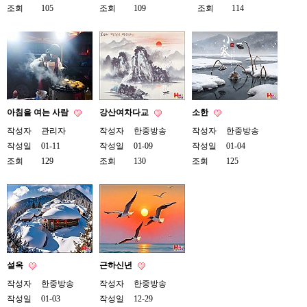
료
조회
105
조회
109
조회
114
채
팅
24
시
간
대
출
밍
키
아침을 여는 사람
강산여차다교
소한
넷
갱
작성자
관리자
작성자
한중방송
작성자
한중방송
신
작성일
01-11
작성일
01-09
작성일
01-04
통
조회
129
조회
130
조회
125
영
만
남
찾
기
출
장
안
마
설옥
근하신년
비
아
작성자
한중방송
작성자
한중방송
센
작성일
01-03
작성일
12-29
터