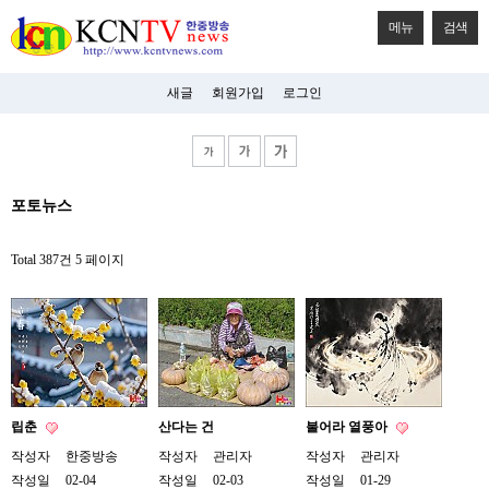
메뉴
검색
새글
회원가입
로그인
비
포토뉴스
아
탑-
시
Total 387건
5 페이지
알
리
스
구
입
미
프
진
후
립춘
산다는 건
불어라 열풍아
기
미
작성자
한중방송
작성자
관리자
작성자
관리자
프
작성일
02-04
작성일
02-03
작성일
01-29
진