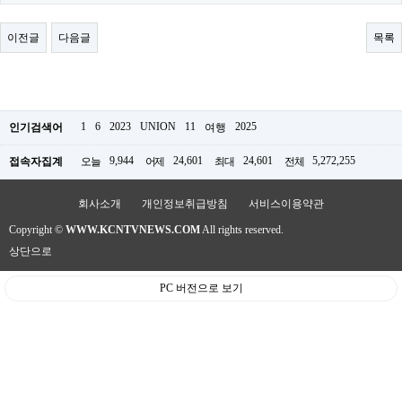
료
채
팅
이전글
다음글
목록
24
시
간
대
출
밍
1
6
2023
UNION
11
2025
인기검색어
여행
키
넷
9,944
24,601
24,601
5,272,255
접속자집계
오늘
어제
최대
전체
갱
신
통
회사소개
개인정보취급방침
서비스이용약관
영
Copyright ©
WWW.KCNTVNEWS.COM
All rights reserved.
만
남
상단으로
찾
기
PC 버전으로 보기
출
장
안
마
비
아
센
터