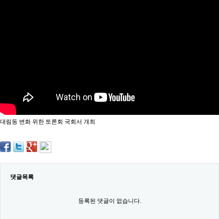
약
국
임
심
중
절
최
신
토
렌
트
사
이
트
대림동 변화 위한 토론회 국회서 개최
순
위
비
아
몰
웹
토
댓글목록
끼
실
시
등록된 댓글이 없습니다.
간
무