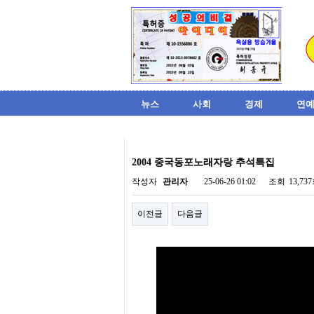
뉴스
사회
경제
연예
비
아
2004 중국동포노래자랑 추석특집
탑-
시
작성자
관리자
25-06-26 01:02
조회
13,73
알
리
이전글
다음글
스
구
입
미
프
진
후
기
미