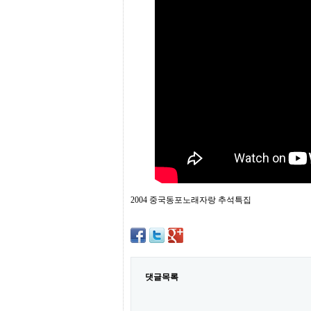
프
진
약
국
임
심
중
절
최
신
토
렌
트
사
이
트
순
2004 중국동포노래자랑 추석특집
위
비
아
몰
웹
토
댓글목록
끼
실
시