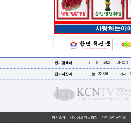
터
강
직
도
올
리
는
법
링
크
114
24
시
1
6
2023
UNION
인기검색어
간
대
22,836
접속자집계
오늘
어제
출
대
출
후
18
모
아
비
아
회사소개
개인정보취급방침
서비스이용약관
탑-
프
릴