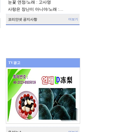
눈꽃 연정/노래 : 고사영
사랑은 장난이 아니야/노래 :…
코리안넷 공지사항
더보기
TV광고