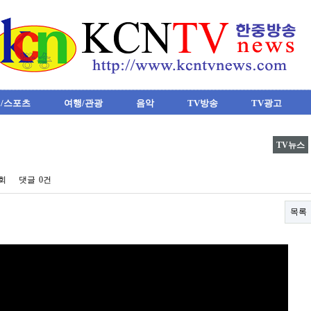
/스포츠
여행/관광
음악
TV방송
TV광고
TV뉴스
7회
댓글
0건
목록