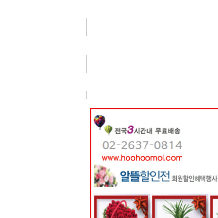
센
터
주
소
야
돔
클
럽
DOMCLUB
코
리
아
건
강
코
리
아
e
뉴
스
비
아
365
비
아
센