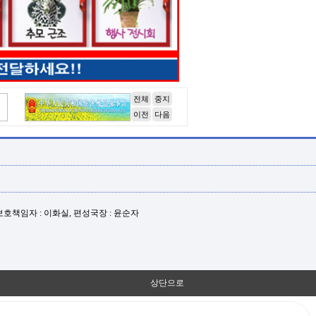
전체
중지
이전
다음
년보호책임자 : 이화실, 편성국장 : 윤순자
상단으로