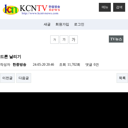
메뉴
검색
새글
회원가입
로그인
TV뉴스
비
아
드론 날리기
탑-
시
작성자
한중방송
24-05-20 20:46
조회
11,702회
댓글
0건
알
리
스
이전글
다음글
목록
구
입
미
프
진
후
기
미
프
진