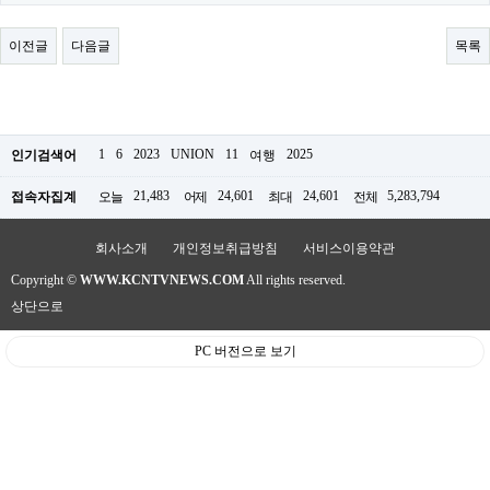
료
채
팅
이전글
다음글
목록
24
시
간
대
출
밍
1
6
2023
UNION
11
2025
인기검색어
여행
키
넷
21,483
24,601
24,601
5,283,794
접속자집계
오늘
어제
최대
전체
갱
신
통
회사소개
개인정보취급방침
서비스이용약관
영
Copyright ©
WWW.KCNTVNEWS.COM
All rights reserved.
만
남
상단으로
찾
기
PC 버전으로 보기
출
장
안
마
비
아
센
터