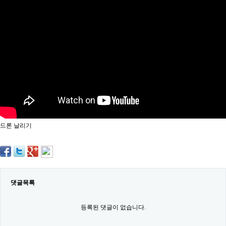
약
국
임
심
중
절
최
신
토
렌
트
사
이
트
드론 날리기
순
위
비
아
몰
웹
토
댓글목록
끼
실
시
등록된 댓글이 없습니다.
간
무