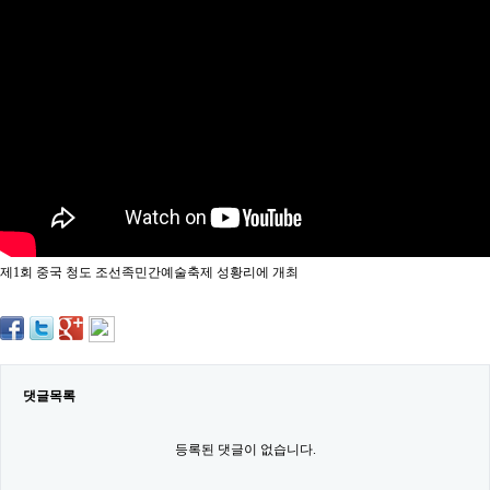
약
국
임
심
중
절
최
신
토
렌
트
사
이
트
제1회 중국 청도 조선족민간예술축제 성황리에 개최
순
위
비
아
몰
웹
토
댓글목록
끼
실
시
등록된 댓글이 없습니다.
간
무