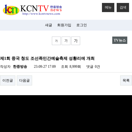
메뉴
검색
새글
회원가입
로그인
TV뉴스
비
아
제1회 중국 청도 조선족민간예술축제 성황리에 개최
탑-
시
작성자
한중방송
23-09-27 17:09
조회
8,999회
댓글
0건
알
리
스
이전글
다음글
목록
구
입
미
프
진
후
기
미
프
진