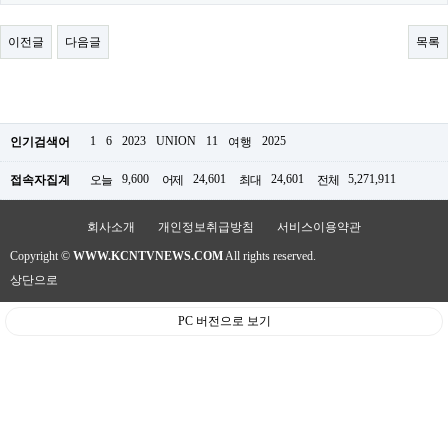
료
채
팅
이전글
다음글
목록
24
시
간
대
출
밍
1
6
2023
UNION
11
2025
인기검색어
여행
키
넷
9,600
24,601
24,601
5,271,911
접속자집계
오늘
어제
최대
전체
갱
신
통
회사소개
개인정보취급방침
서비스이용약관
영
Copyright ©
WWW.KCNTVNEWS.COM
All rights reserved.
만
남
상단으로
찾
기
PC 버전으로 보기
출
장
안
마
비
아
센
터