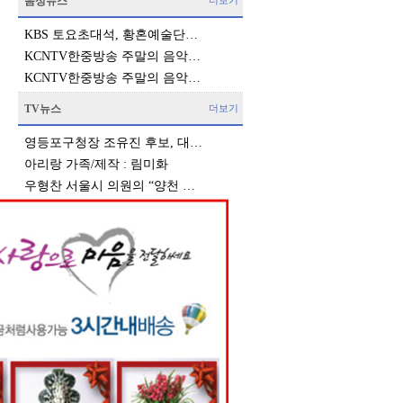
음성뉴스
더보기
KBS 토요초대석, 황혼예술단…
KCNTV한중방송 주말의 음악…
KCNTV한중방송 주말의 음악…
TV뉴스
더보기
영등포구청장 조유진 후보, 대…
아리랑 가족/제작 : 림미화
우형찬 서울시 의원의 “양천 …