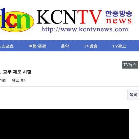
/스포츠
여행/관광
음악
TV방송
TV광고
TV뉴스
, 교부 제도 시행
974회
댓글
0건
목록