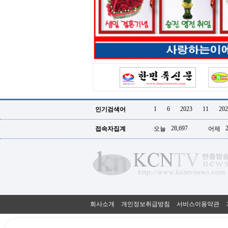
터
강
직
도
올
리
는
법
링
크
114
24
시
1
6
2023
11
202
인기검색어
간
대
28,697
접속자집계
오늘
어제
출
대
출
후
18
모
아
비
아
회사소개
개인정보취급방침
서비스이용약관
탑-
프
릴