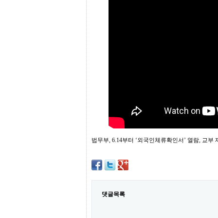
프
진
약
국
임
심
중
절
최
신
토
렌
트
사
이
트
순
법무부, 6.14부터 ‘외국인체류확인서’ 열람, 교부
위
비
아
몰
웹
토
댓글목록
끼
실
시