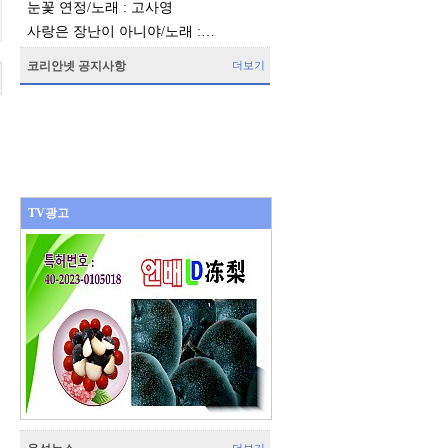
눈꽃 연정/노래 : 고사영
사랑은 장난이 아니야/노래 :…
코리안넷 공지사항
더보기
TV광고