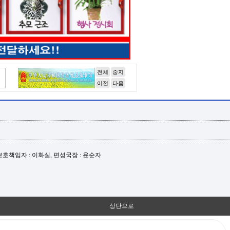
전체
중지
이전
다음
년보호책임자 : 이화실, 편성국장 : 윤순자
상단으로