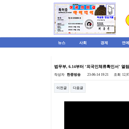
뉴스
사회
경제
연예
비
아
법무부, 6.14부터 ‘외국인체류확인서’ 열람
탑-
시
작성자
한중방송
23-06-14 19:21
조회
12,
알
리
이전글
다음글
스
구
입
미
프
진
후
기
미