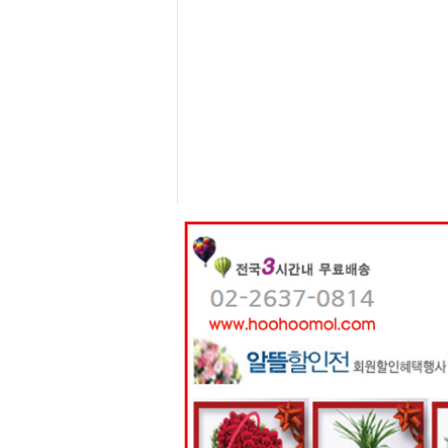
센
터
주
소
야
돔
클
럽
DOMCLUB
코
리
아
건
강
코
리
아
e
뉴
스
비
아
365
비
아
센