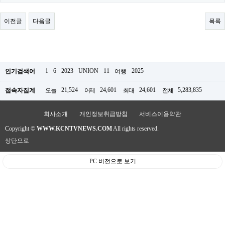
료
채
팅
이전글
다음글
목록
24
시
간
대
출
밍
1
6
2023
UNION
11
2025
인기검색어
여행
키
넷
21,524
24,601
24,601
5,283,835
접속자집계
오늘
어제
최대
전체
갱
신
통
회사소개
개인정보취급방침
서비스이용약관
영
Copyright ©
WWW.KCNTVNEWS.COM
All rights reserved.
만
남
상단으로
찾
기
PC 버전으로 보기
출
장
안
마
비
아
센
터