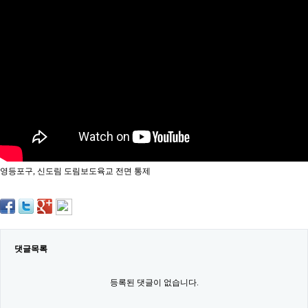
약
국
임
심
중
절
최
신
토
렌
트
사
이
트
영등포구, 신도림 도림보도육교 전면 통제
순
위
비
아
몰
웹
토
댓글목록
끼
실
시
등록된 댓글이 없습니다.
간
무