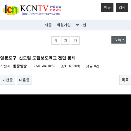
메뉴
검색
새글
회원가입
로그인
TV뉴스
비
아
영등포구, 신도림 도림보도육교 전면 통제
탑-
시
작성자
한중방송
23-01-04 10:52
조회
6,876회
댓글
0건
알
리
스
이전글
다음글
목록
구
입
미
프
진
후
기
미
프
진