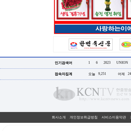
터
강
직
도
올
리
는
법
링
크
114
24
시
1
6
2023
UNION
인기검색어
간
대
9,251
24
접속자집계
오늘
어제
출
대
출
후
18
모
아
비
아
회사소개
개인정보취급방침
서비스이용약관
탑-
프
릴