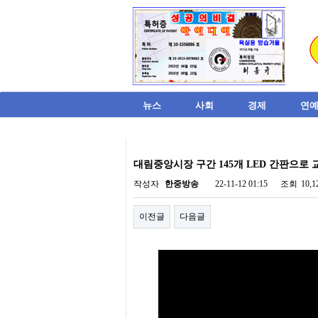
뉴스
사회
경제
연예
비
아
대림중앙시장 구간 145개 LED 간판으로 교
탑-
시
작성자
한중방송
22-11-12 01:15
조회
10,
알
리
이전글
다음글
스
구
입
미
프
진
후
기
미