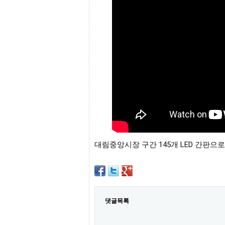
프
진
약
국
임
심
중
절
최
신
토
렌
트
사
이
트
순
대림중앙시장 구간 145개 LED 간판으로
위
비
아
몰
웹
토
댓글목록
끼
실
시