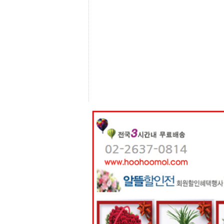
센
터
주
소
야
돔
클
럽
DOMCLUB
코
리
아
건
강
코
리
아
e
뉴
스
비
아
365
비
아
센