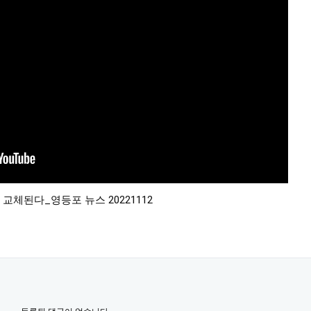
 교체된다_영등포 뉴스 20221112