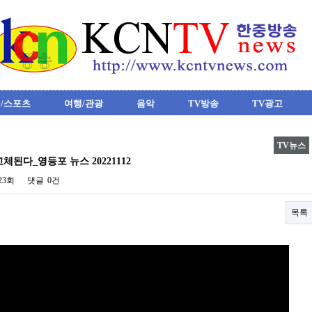
/스포츠
여행/관광
음악
TV방송
TV광고
TV뉴스
체된다_영등포 뉴스 20221112
123회
댓글
0건
목록