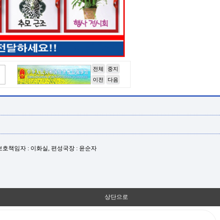
전체
중지
이전
다음
년보호책임자 : 이화실, 편성국장 : 윤순자
상단으로