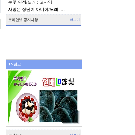
눈꽃 연정/노래 : 고사영
사랑은 장난이 아니야/노래 :…
코리안넷 공지사항
더보기
TV광고