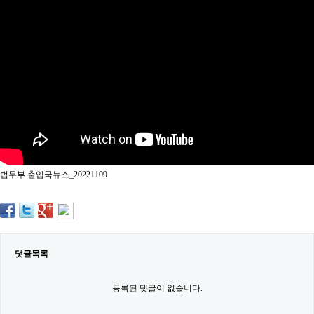
약
국
임
심
중
절
최
신
토
렌
트
사
이
트
법무부 출입국뉴스_20221109
순
위
비
아
몰
웹
토
댓글목록
끼
실
시
등록된 댓글이 없습니다.
간
무