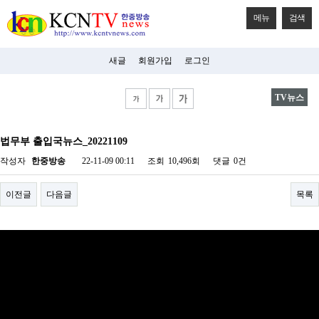
메뉴
검색
새글
회원가입
로그인
TV뉴스
비
아
법무부 출입국뉴스_20221109
탑-
시
작성자
한중방송
22-11-09 00:11
조회
10,496회
댓글
0건
알
리
스
이전글
다음글
목록
구
입
미
프
진
후
기
미
프
진