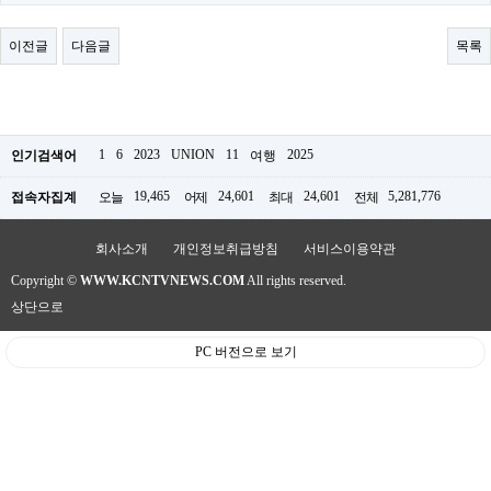
료
채
팅
이전글
다음글
목록
24
시
간
대
출
밍
1
6
2023
UNION
11
2025
인기검색어
여행
키
넷
19,465
24,601
24,601
5,281,776
접속자집계
오늘
어제
최대
전체
갱
신
통
회사소개
개인정보취급방침
서비스이용약관
영
Copyright ©
WWW.KCNTVNEWS.COM
All rights reserved.
만
남
상단으로
찾
기
PC 버전으로 보기
출
장
안
마
비
아
센
터