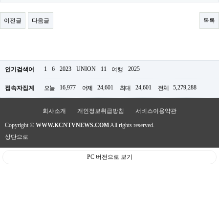
료
채
팅
이전글
다음글
목록
24
시
간
대
출
밍
1
6
2023
UNION
11
2025
인기검색어
여행
키
넷
16,977
24,601
24,601
5,279,288
접속자집계
오늘
어제
최대
전체
갱
신
통
회사소개
개인정보취급방침
서비스이용약관
영
Copyright ©
WWW.KCNTVNEWS.COM
All rights reserved.
만
남
상단으로
찾
기
PC 버전으로 보기
출
장
안
마
비
아
센
터