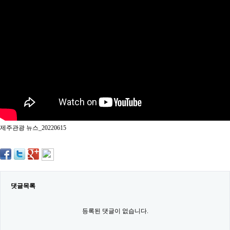
약
국
임
심
중
절
최
신
토
렌
트
사
이
트
제주관광 뉴스_20220615
순
위
비
아
몰
웹
토
댓글목록
끼
실
시
등록된 댓글이 없습니다.
간
무