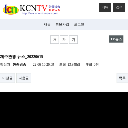
메뉴
검색
새글
회원가입
로그인
TV뉴스
비
아
제주관광 뉴스_20220615
탑-
시
작성자
한중방송
22-06-15 20:59
조회
13,848회
댓글
0건
알
리
스
이전글
다음글
목록
구
입
미
프
진
후
기
미
프
진