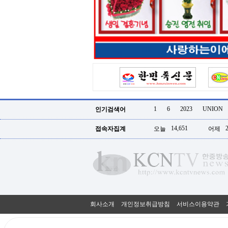
터
강
직
도
올
리
는
법
링
크
114
24
시
1
6
2023
UNION
인기검색어
간
대
14,651
접속자집계
오늘
어제
출
대
출
후
18
모
아
비
아
회사소개
개인정보취급방침
서비스이용약관
탑-
프
릴