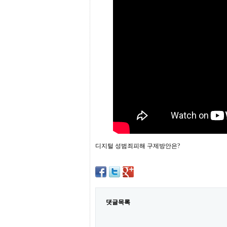
프
진
약
국
임
심
중
절
최
신
토
렌
트
사
이
트
순
디지털 성범죄피해 구제방안은?
위
비
아
몰
웹
토
댓글목록
끼
실
시