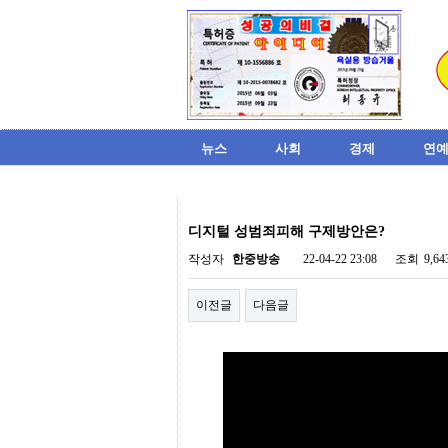
뉴스
사회
경제
연예
비
아
디지털 성범죄피해 구제방안은?
탑-
시
작성자
한중방송
22-04-22 23:08
조회
9,6
알
리
이전글
다음글
스
구
입
미
프
진
후
기
미