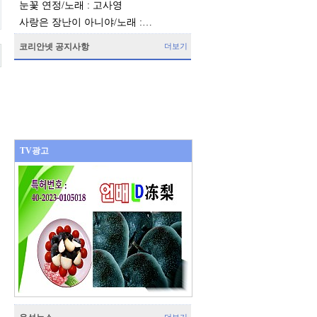
눈꽃 연정/노래 : 고사영
사랑은 장난이 아니야/노래 :…
코리안넷 공지사항
더보기
TV광고