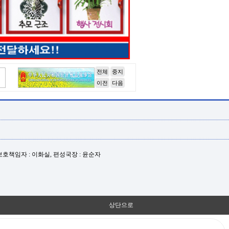
전체
중지
이전
다음
년보호책임자 : 이화실, 편성국장 : 윤순자
상단으로