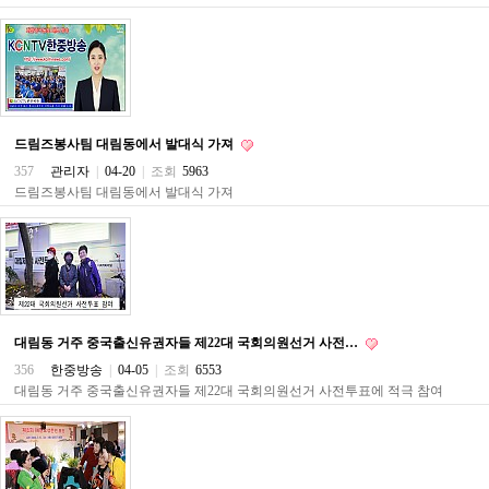
구
입
통
영
비
아
돔
드림즈봉사팀 대림동에서 발대식 가져
클
357
관리자
|
04-20
|
조회
5963
럽
DOMCLUB.top
드림즈봉사팀 대림동에서 발대식 가져
신
규
노
제
휴
사
이
트
대림동 거주 중국출신유권자들 제22대 국회의원선거 사전…
북
356
한중방송
|
04-05
|
조회
6553
토
대림동 거주 중국출신유권자들 제22대 국회의원선거 사전투표에 적극 참여
끼
대
출
DB
출
장