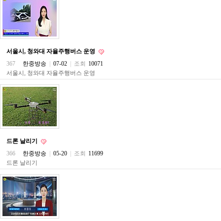
약
국
임
심
중
절
서울시, 청와대 자율주행버스 운영
최
367
한중방송
|
07-02
|
조회
10071
신
토
서울시, 청와대 자율주행버스 운영
렌
트
사
이
트
순
위
비
드론 날리기
아
366
한중방송
|
05-20
|
조회
11699
몰
드론 날리기
웹
토
끼
실
시
간
무