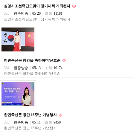
료
심양시조선족단오맞이 장기대회 개최된다
채
팅
365
한중방송
|
05-20
|
조회
11181
24
심양시조선족단오맞이 장기대회 개최된다
시
간
대
출
밍
키
넷
갱
한민족신문 창간을 축하하며/신호순
신
통
364
한중방송
|
05-13
|
조회
10174
영
한민족신문 창간을 축하하며/신호순
만
남
찾
기
출
장
안
마
한민족신문 창간 16주년 기념행사
비
363
한중방송
|
05-11
|
조회
9450
아
한민족신문 창간 16주년 기념행사
센
터