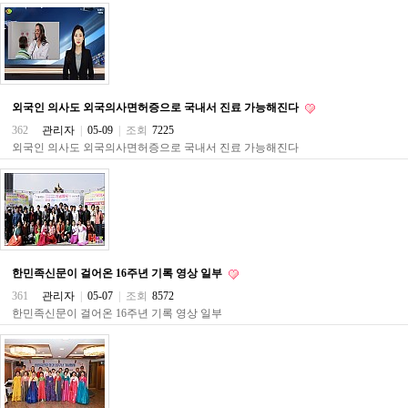
주
소
야
돔
클
럽
DOMCLUB
외국인 의사도 외국의사면허증으로 국내서 진료 가능해진다
코
362
관리자
|
05-09
|
조회
7225
리
외국인 의사도 외국의사면허증으로 국내서 진료 가능해진다
아
건
강
코
리
아
e
뉴
스
한민족신문이 걸어온 16주년 기록 영상 일부
비
361
관리자
|
05-07
|
조회
8572
아
한민족신문이 걸어온 16주년 기록 영상 일부
365
비
아
센
터
강