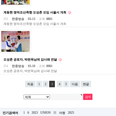
파
란
출
계동현 명덕조선족향 오성촌 모임 서울서 개최
장
355
한중방송
|
03-13
|
조회
8801
마
계동현 명덕조선족향 오성촌 모임 서울서 개최
사
지
우
즐
성
무
료
만
오성촌 공로자, 박련옥님에 감사패 전달
남
어
354
한중방송
|
03-10
|
조회
8961
플
오성촌 공로자, 박련옥님에 감사패 전달
미
프
진
처음
1
2
3
4
5
다음
맨끝
약
국
하
혈
유
1
6
2023
UNION
11
2025
머
인기검색어
여행