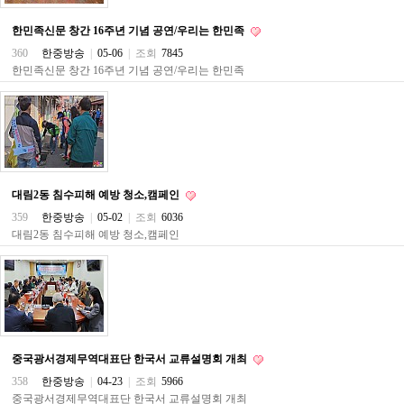
직
도
한민족신문 창간 16주년 기념 공연/우리는 한민족
올
리
360
한중방송
|
05-06
|
조회
7845
는
한민족신문 창간 16주년 기념 공연/우리는 한민족
법
링
크
114
24
시
간
대
대림2동 침수피해 예방 청소,캠페인
출
대
359
한중방송
|
05-02
|
조회
6036
출
대림2동 침수피해 예방 청소,캠페인
후
18
모
아
비
아
탑-
프
중국광서경제무역대표단 한국서 교류설명회 개최
릴
리
358
한중방송
|
04-23
|
조회
5966
지
중국광서경제무역대표단 한국서 교류설명회 개최