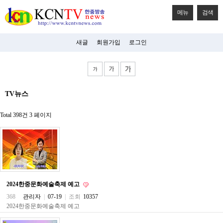
메뉴
검색
새글
회원가입
로그인
비
TV뉴스
아
탑-
시
Total 398건
3 페이지
알
리
스
구
입
미
프
진
2024한중문화예술축제 예고
후
기
368
관리자
|
07-19
|
조회
10357
미
2024한중문화예술축제 예고
프
진