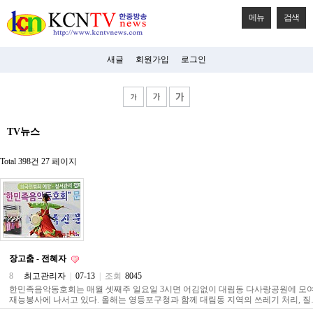
메뉴
검색
새글
회원가입
로그인
비
TV뉴스
아
탑-
시
Total 398건
27 페이지
알
리
스
구
입
미
프
진
장고춤 - 전혜자
후
기
8
최고관리자
|
07-13
|
조회
8045
미
한민족음악동호회는 매월 셋째주 일요일 3시면 어김없이 대림동 다사랑공원에 모여
프
재능봉사에 나서고 있다. 올해는 영등포구청과 함께 대림동 지역의 쓰레기 처리, 질
진