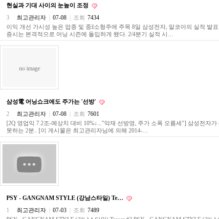
현실과 기대 사이의 눈높이 조정
주
소
3
최고관리자
|
07-08
|
조회
7434
야
이익 개선 가시성 높은 업종 및 중ž소형주에 주목 8일 삼성전자, 알코아의 실적 발
돔
증시는 본격적으로 어닝 시즌에 돌입하게 됐다. 2/4분기 실적 시…
클
럽
DOMCLUB
코
no image
리
아
건
강
삼성電 어닝쇼크에도 주가는 '선방'
코
2
최고관리자
|
07-08
|
조회
7601
리
아
[2Q 영업익 7.2조-예상치 대비 10%↓..."악재 선방영, 주가 소폭 오름세"] 삼성전자
e
못하는 2분.. [이 게시물은 최고관리자님에 의해 2014-…
뉴
스
비
아
365
비
아
센
PSY - GANGNAM STYLE (강남스타일) Te…
터
1
최고관리자
|
07-03
|
조회
7489
강