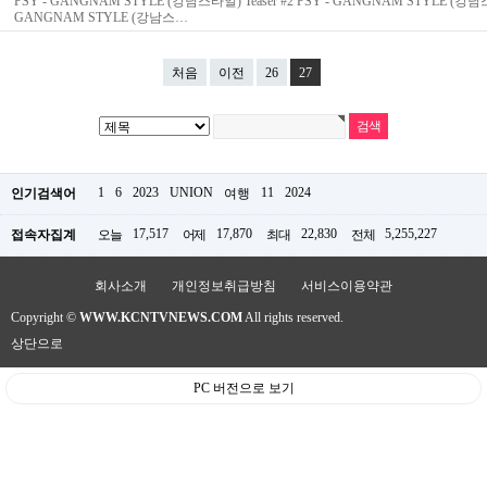
PSY - GANGNAM STYLE (강남스타일) Teaser #2 PSY - GANGNAM STYLE (강남스타일
직
GANGNAM STYLE (강남스…
도
올
리
처음
이전
26
27
는
법
링
크
114
24
시
1
6
2023
UNION
11
2024
인기검색어
여행
간
대
17,517
17,870
22,830
5,255,227
접속자집계
오늘
어제
최대
전체
출
대
출
회사소개
개인정보취급방침
서비스이용약관
후
18
Copyright ©
WWW.KCNTVNEWS.COM
All rights reserved.
모
상단으로
아
비
아
PC 버전으로 보기
탑-
프
릴
리
지