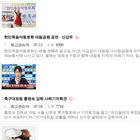
약
국
임
심
중
절
최
한민족음악동호회 대림공원 공연 - 신강무
신
7
최고관리자
|
07-13
|
조회
8396
토
한민족음악동호회는 매월 셋째주 일요일 3시면 어김없이 대림동 다사랑공원에 모여
렌
재능봉사에 나서고 있다. 올해는 영등포구청과 함께 대림동 지역의 쓰레기 처리, 질
트
사
이
트
순
위
비
아
축구대표팀 홍명보 감독 사퇴기자회견
몰
웹
6
최고관리자
|
07-10
|
조회
7716
토
홍명보 감독은 10일 서울 신문로 축구협회에서 기자회견을 열고 “국민들에게 희망
끼
안겨 죄송하다”며 “국가대표팀 생활을 1990년 선수로 발탁돼서 감독까지 24…
실
시
간
무