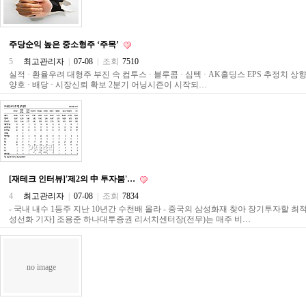
료
채
팅
24
주당순익 높은 중소형주 ‘주목’
시
간
5
최고관리자
|
07-08
|
조회
7510
대
실적 · 환율우려 대형주 부진 속 컴투스 · 블루콤 · 심텍 · AK홀딩스 EPS 추정치 
출
양호 · 배당 · 시장신뢰 확보 2분기 어닝시즌이 시작되…
밍
키
넷
갱
신
통
영
만
[재테크 인터뷰]'제2의 中 투자붐'…
남
4
최고관리자
|
07-08
|
조회
7834
찾
- 국내 내수 1등주 지난 10년간 수천배 올라 - 중국의 삼성화재 찾아 장기투자할 최
기
성선화 기자] 조용준 하나대투증권 리서치센터장(전무)는 매주 비…
출
장
안
마
no image
비
아
센
터