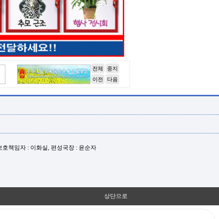
전체
중지
이전
다음
년보호책임자 : 이화실, 편성국장 : 윤순자
상단으로