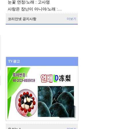
눈꽃 연정/노래 : 고사영
사랑은 장난이 아니야/노래 :…
코리안넷 공지사항
더보기
TV광고