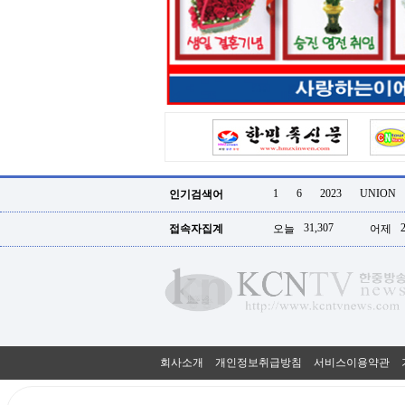
터
강
직
도
올
리
는
법
링
크
114
24
시
1
6
2023
UNION
인기검색어
간
대
31,307
접속자집계
오늘
어제
출
대
출
후
18
모
아
비
아
회사소개
개인정보취급방침
서비스이용약관
탑-
프
릴