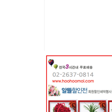
센
터
주
소
야
돔
클
럽
DOMCLUB
코
리
아
건
강
코
리
아
e
뉴
스
비
아
365
비
아
센