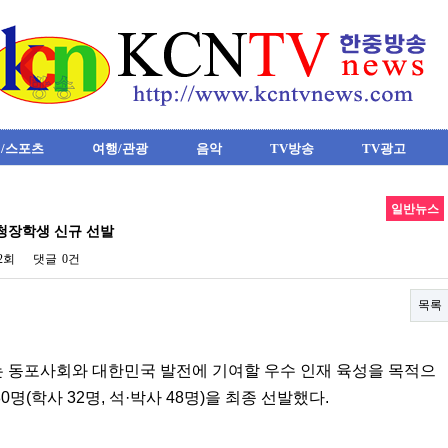
/스포츠
여행/관광
음악
TV방송
TV광고
일반뉴스
초청장학생 신규 선발
52회
댓글
0건
목록
동포사회와 대한민국 발전에 기여할 우수 인재 육성을 목적으
0명(학사 32명, 석·박사 48명)을 최종 선발했다.