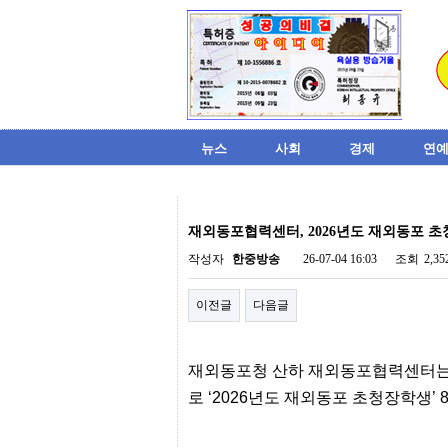
뉴스
사회
경제
연예
비
아
재외동포협력센터, 2026년도 재외동포 
탑-
시
작성자
한중방송
26-07-04 16:03
조회
2,3
알
리
이전글
다음글
스
구
입
미
재외동포청 산하 재외동포협력센터는 
프
진
로 ‘2026년도 재외동포 초청장학생’ 8
후
기
미