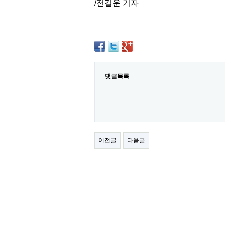
/전길운 기자
간
무
료
채
팅
24
시
간
대
댓글목록
출
밍
키
넷
갱
신
통
영
이전글
다음글
만
남
찾
기
출
장
안
마
비
아