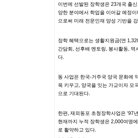
프
이번에 선발된 장학생은 23개국 출신
진
양한 분야에서 학업을 이어갈 예정이다
약
국
으로써 미래 전문인재 양성 기반을 강
임
심
중
절
장학 혜택으로는 생활지원금(연 1,32
최
간담회, 선후배 멘토링, 봉사활동, 
신
토
다.
렌
트
사
동 사업은 한국-거주국 양국 문화에
이
트
욱 키우고, 양국을 잇는 가교이자 모
순
위
으로 기대된다.
비
아
몰
한편, 재외동포 초청장학사업은 ‘97
웹
토
현재까지 누적 장학생은 2,000여명
끼
실
로 활약하고 있다.
시