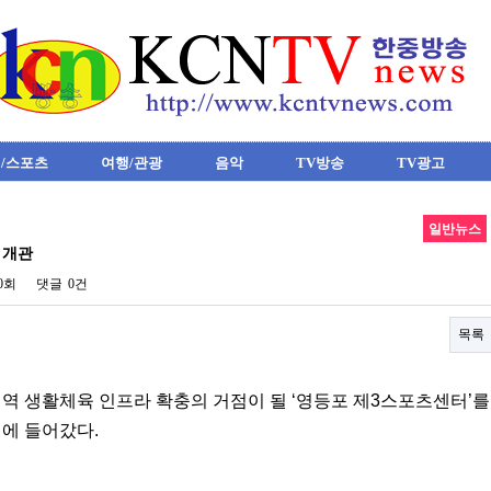
/스포츠
여행/관광
음악
TV방송
TV광고
일반뉴스
 개관
10회
댓글
0건
목록
지역 생활체육 인프라 확충의 거점이 될
‘
영등포 제
3
스포츠센터
’
를
영에 들어갔다
.