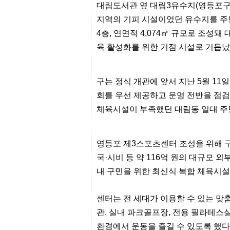
대림도서관 옆 대림
3
유수지
(
영등포구
프
진
지역의 기피 시설이었던 유수지를 주
약
국
4
층
,
연면적
4,074
㎡ 규모로 조성돼 
임
육 활성화를 위한 거점 시설로 거듭
심
중
절
최
구는 정식 개관에 앞서 지난
5
월
11
일
신
토
회를 우선 제공하고 운영 전반을 점
렌
체육시설이 부족했던 대림동 일대 주
트
사
이
트
영등포 제
3
스포츠센터 조성을 위해 
순
위
국
·
시비 등 약
116
억 원의 대규모 외
비
내 구민을 위한 최신식 복합 체육시설
아
몰
웹
토
센터는 전 세대가 이용할 수 있는 맞
끼
관
,
실내 파크골프장
,
전용 필라테스실
실
시
환경에서 운동을 즐길 수 있도록 했다