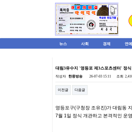
뉴스
사회
경제
연예
비
아
대림3유수지 '영등포 제3스포츠센터' 정식
탑-
시
작성자
한중방송
26-07-03 15:11
조회
2,4
알
리
이전글
다음글
스
구
입
미
영등포구
(
구청장 조유진
)
가 대림동 
프
진
7
월
1
일 정식 개관하고 본격적인 운
후
기
미