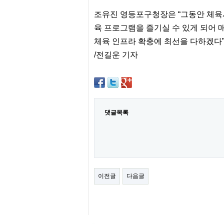
센
조유진 영등포구청장은
“
그동안 체육
터
주
육 프로그램을 즐기실 수 있게 되어 
소
체육 인프라 확충에 최선을 다하겠다
야
돔
/전길운 기자
클
럽
DOMCLUB
코
리
아
건
댓글목록
강
코
리
아
e
뉴
스
비
이전글
다음글
아
365
비
아
센