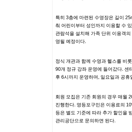
간
무
료
채
특히
3
층에 마련된 수영장은 길이
25
팅
춰 어린이부터 성인까지 이용할 수 
24
시
관람석을 설치해 가족 단위 이용객의
간
대
영될 예정이다
.
출
밍
키
정식 개관과 함께 수영과 헬스를 비롯
넷
갱
90
개 정규 강좌 운영에 들어갔다
.
센
신
통
후
6
시까지 운영하며
,
일요일과 공휴
영
만
남
찾
회원 모집은 기존 회원의 경우 매월
2
기
진행한다
.
영등포구민은 이용료의
1
출
장
등은 별도 기준에 따라 추가 할인을 
안
관리공단으로 문의하면 된다
.
마
비
아