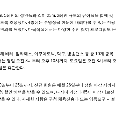
m, 5
레인의 성인풀과 길이
23m, 2
레인 규모의 유아풀을 함께 갖
있도록 조성됐다
. 4
층에는 수영장을 한눈에 내려다볼 수 있는 전용
 편의를 높였다
.
다목적실에서는 다양한 주민 참여 프로그램도 운
해 바레
,
필라테스
,
아쿠아로빅
,
탁구
,
방송댄스 등 총
10
개 종목
터는 평일 오전
8
시부터 오후
10
시까지
,
토요일은 오전
8
시부터 
일은 휴관한다
.
0
일부터
25
일까지
,
신규 회원은 매월
26
일부터 정원 마감 시까지
0%
할인 혜택을 받을 수 있으며
,
다자녀 가정과
65
세 이상 어르신
받을 수 있다
.
자세한 사항은 구청 체육진흥과 또는 영등포구 시설