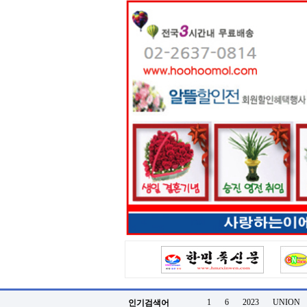
터
강
직
도
올
리
는
법
링
크
114
24
시
간
대
출
대
출
후
18
모
아
비
아
탑-
프
릴
1
6
2023
UNION
인기검색어