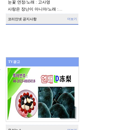
눈꽃 연정/노래 : 고사영
사랑은 장난이 아니야/노래 :…
코리안넷 공지사항
더보기
TV광고
오