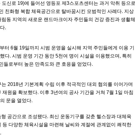
 도신로
19)
에 들어선 영등포 제
3
스포츠센터는 과거 악취 등으
민 친화형 복합 체육공간으로 탈바꿈시킨 모범적인 사례다
.
지상
대림동 지역의 새로운 랜드마크이자 주민들의 건강 증진과 생활
났다
.
부터
6
월
19
일까지 시범 운영을 실시해 지역 주민들에게 이용 기
검했다
.
시범 운영 기간 동안
5
천여 명이 시설을 이용했으며
,
특히
민들로부터 높은 만족도와 큰 호응을 얻었다
.
구는
2018
년 기본계획 수립 이후 적극적인 대외 협의를 이어가며
부 재원을 확보했다
.
이후
3
년여의 공사 기간을 거쳐
7
월
1
일 마침
의 문을 열었다
.
춤형 공간으로 조성됐다
.
최신 운동기구를 갖춘 헬스장과 대체육
 등 다양한 체육시설을 마련해 날씨와 계절에 관계없이 쾌적한
.