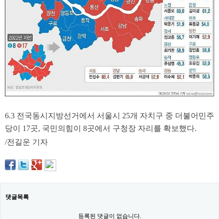
약
국
임
심
중
절
최
신
토
렌
트
사
이
트
6.3 전국동시지방선거에서 서울시 25개 자치구 중 더불어민주
순
당이 17곳, 국민의힘이 8곳에서 구청장 자리를 확보했다.
위
비
/전길운 기자
아
몰
웹
토
끼
실
시
댓글목록
간
무
등록된 댓글이 없습니다.