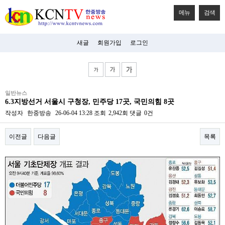
메뉴
검색
새글
회원가입
로그인
비
일반뉴스
아
6.3지방선거 서울시 구청장, 민주당 17곳, 국민의힘 8곳
탑-
시
작성자
한중방송
26-06-04 13:28
조회
2,942회
댓글
0건
알
리
이전글
다음글
목록
스
구
입
본문
미
프
진
후
기
미
프
진